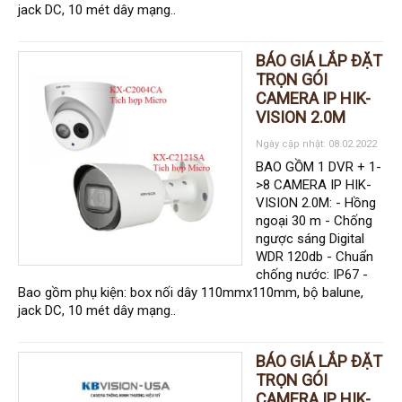
jack DC, 10 mét dây mạng..
Đầu ghi Visionhitech
Đầu ghi Dahua
BÁO GIÁ LẮP ĐẶT
Đầu ghi KBVISION
TRỌN GÓI
CAMERA IP HIK-
Thiết bị chống trộm
VISION 2.0M
Thiết bị chống trộm Paradox
Ngày cập nhật: 08.02.2022
Thiết bị Enforcer
BAO GỒM 1 DVR + 1-
>8 CAMERA IP HIK-
access control
VISION 2.0M: - Hồng
Khóa điện tử VIRO
ngoại 30 m - Chống
ngược sáng Digital
Khóa điện tử KBVISION
WDR 120db - Chuẩn
chống nước: IP67 -
Access control Syris
Bao gồm phụ kiện: box nối dây 110mmx110mm, bộ balune,
Giải pháp
jack DC, 10 mét dây mạng..
LẮP ĐẶT CAMERA TRỌN GÓI
GIẢI PHÁP CAMERA AN NINH
BÁO ĐỘNG CHỐNG TRỘM
BÁO GIÁ LẮP ĐẶT
GIẢI PHÁP GIÁM SÁT RA VÀO
TRỌN GÓI
GIẢI PHÁP NHỎ TRỌN GÓI
CAMERA IP HIK-