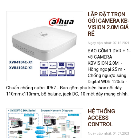
LẮP ĐẶT TRỌN
GÓI CAMERA KB-
VISION 2.0M GIÁ
RẺ
Ngày cập nhật: 07.12.2021
BAO GỒM 1 DVR + 1-
>8 CAMERA
KBVISION 2.0M: -
Hồng ngoại 25 m -
Chống ngược sáng
Digital WDR 120db -
Chuẩn chống nước: IP67 - Bao gồm phụ kiện: box nối dây
110mmx110mm, bộ balune, jack DC, 10 mét dây mạng chính..
HỆ THỐNG
ACCESS
CONTROL
Ngày cập nhật: 04.07.2021