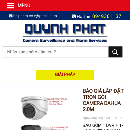
MENU
Trang Chủ
0949361137
haipham.cctv@gmail.com
Hotline:
Sản phẩm
SẢN PHẨM TRỌN GÓI
LẮP BÁO TRỘM TRỌN GÓI
LẮP CAMERA TRỌN GÓI
Camera IP
Camera IP HDPARAGON
Camera IP KBVISION
GIẢI PHÁP
Camera IP HIKVISION
BÁO GIÁ LẮP ĐẶT
Camera IP Dahua
TRỌN GÓI
CAMERA DAHUA
Camera IP Visionhitech
2.0M
Đầu ghi IP | NVR
Ngày cập nhật: 08.02.2022
Đầu ghi IP HIKVISION
BAO GỒM 1 DVR + 1-