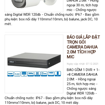
DAHUA 2.0M: - Hồng
ngoại 30 m, tích hợp
mic - Chống ngược
sáng Digital WDR 120db - Chuẩn chống nước: IP67 - Bao gồm
phụ kiện: box nối dây 110mmx110mm, bộ balune, jack DC, 10
mét..
BÁO GIÁ LẮP ĐẶT
TRỌN GÓI
CAMERA DAHUA
2.0M TÍCH HỢP
MIC
Ngày cập nhật: 07.12.2021
BAO GỒM 1 DVR + 1-
>8 CAMERA DAHUA
2.0M: - Hồng ngoại
25 m, tích hợp mic -
Chống ngược sáng
Digital WDR 120db -
Chuẩn chống nước: IP67 - Bao gồm phụ kiện: box nối dây
110mmx110mm, bộ balune, jack DC, 10 mét dây..