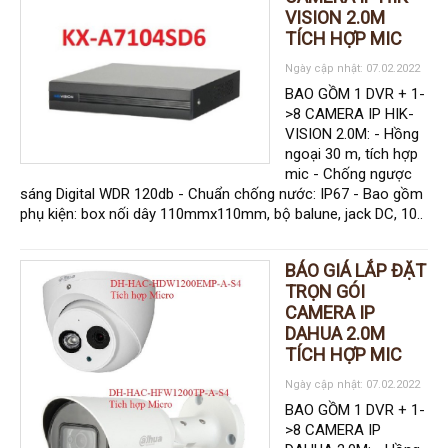
Hỗ trợ kỹ thuật
VISION 2.0M
Hướng dẫn sử dụng
Tài liệu kỹ thuật
TÍCH HỢP MIC
Tin tức
Ngày cập nhật: 07.02.2022
Liên hệ
BAO GỒM 1 DVR + 1-
>8 CAMERA IP HIK-
VISION 2.0M: - Hồng
ngoại 30 m, tích hợp
mic - Chống ngược
sáng Digital WDR 120db - Chuẩn chống nước: IP67 - Bao gồm
phụ kiện: box nối dây 110mmx110mm, bộ balune, jack DC, 10..
BÁO GIÁ LẮP ĐẶT
TRỌN GÓI
CAMERA IP
DAHUA 2.0M
TÍCH HỢP MIC
Ngày cập nhật: 07.02.2022
BAO GỒM 1 DVR + 1-
>8 CAMERA IP