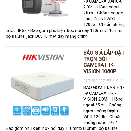
>8 CAMERA DAHUA
Đầu ghi IP KBVISION
2.0M: - Hồng ngoại
Đầu ghi IP HDParagon
25 m - Chống ngược
sáng Digital WDR
Đầu ghi IP Dahua
120db - Chuẩn chống
nước: IP67 - Bao gồm phụ kiện: box nối dây 110mmx110mm,
Đầu ghi IP Visionhitech
bộ balune, jack DC, 10 mét dây mạng chính..
Camera Analog
Camera HIKVISION
BÁO GIÁ LẮP ĐẶT
TRỌN GÓI
Camera Dahua
CAMERA HIK-
VISION 1080P
Camera Visionhitech
Ngày cập nhật: 08.02.2022
Camera KBVISION
BAO GỒM 1 DVR + 1-
>8 CAMERA HIK-
Camera HDParagon
VISION 2.0M: - Hồng
Đầu ghi Analog
ngoại 25 m - Chống
ngược sáng Digital
Đầu ghi HDParagon
WDR 120db - Chuẩn
chống nước: IP67 -
Đầu ghi HIKVISION
Bao gồm phụ kiện: box nối dây 110mmx110mm, bộ balune,