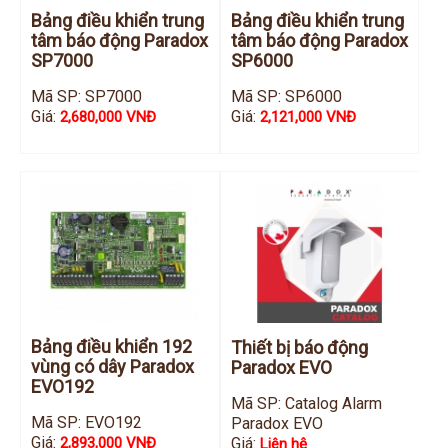
Đầu ghi IP KBVISION
Bảng điều khiển trung
Bảng điều khiển trung
tâm báo động Paradox
tâm báo động Paradox
Đầu ghi IP HDParagon
SP7000
SP6000
Đầu ghi IP Dahua
Mã SP: SP7000
Mã SP: SP6000
Giá:
Giá:
2,680,000 VNĐ
2,121,000 VNĐ
Đầu ghi IP Visionhitech
Camera Analog
Camera HIKVISION
Camera Dahua
Camera Visionhitech
Camera KBVISION
Camera HDParagon
Bảng điều khiển 192
Thiết bị báo động
Đầu ghi Analog
vùng có dây Paradox
Paradox EVO
Đầu ghi HDParagon
EVO192
Mã SP: Catalog Alarm
Đầu ghi HIKVISION
Mã SP: EVO192
Paradox EVO
Giá:
Giá:
2,893,000 VNĐ
Liên hệ