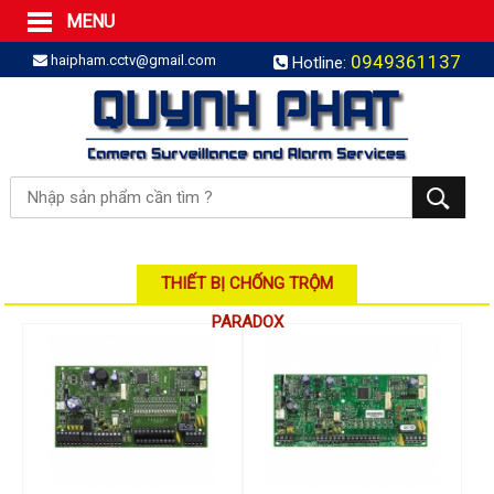
MENU
Trang Chủ
0949361137
haipham.cctv@gmail.com
Hotline:
Sản phẩm
SẢN PHẨM TRỌN GÓI
LẮP BÁO TRỘM TRỌN GÓI
LẮP CAMERA TRỌN GÓI
Camera IP
Camera IP HDPARAGON
Camera IP KBVISION
THIẾT BỊ CHỐNG TRỘM
Camera IP HIKVISION
PARADOX
Camera IP Dahua
Camera IP Visionhitech
Đầu ghi IP | NVR
Đầu ghi IP HIKVISION