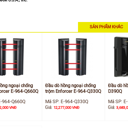
SẢN PHẨM KHÁC
ồng ngoại chống
Đầu dò hồng ngoại chống
Đầu dò hồ
forcer E-964-Q660Q
trộm Enforcer E-964-Q330Q
D390Q
E-964-Q660Q
Mã SP: E-964-Q330Q
Mã SP: E
Giá:
Giá:
2,000 VNĐ
12,277,000 VNĐ
3,683,