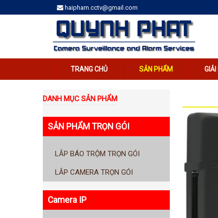
haipham.cctv@gmail.com
TRANG CHỦ
SẢN PHẨM
GIẢ
DANH MỤC SẢN PHẨM
SẢN PHẨM TRỌN GÓI
LẮP BÁO TRỘM TRỌN GÓI
LẮP CAMERA TRỌN GÓI
Camera IP