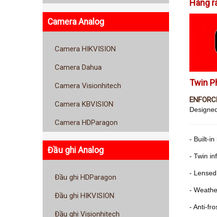
Hàng r
Camera Analog
Camera HIKVISION
Camera Dahua
Twin P
Camera Visionhitech
ENFORCE
Camera KBVISION
Designed
Camera HDParagon
- Built-
Đầu ghi Analog
- Twin in
- Lensed
Đầu ghi HDParagon
- Weather
Đầu ghi HIKVISION
- Anti-fr
Đầu ghi Visionhitech