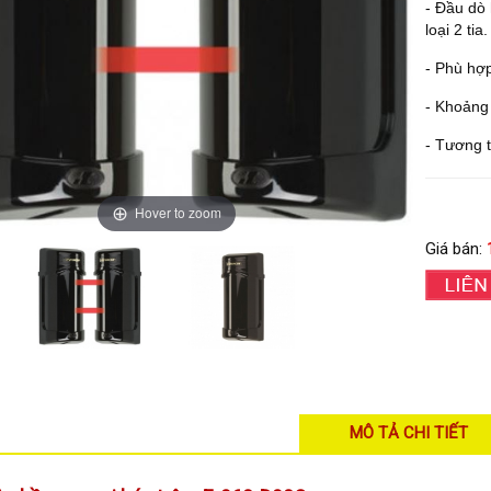
- Đầu dò
loại 2 tia
- Phù hợ
- Khoảng 
- Tương t
Hover to zoom
Giá bán:
MÔ TẢ CHI TIẾT