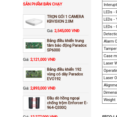
SẢN PHẨM BÁN CHẠY
Interup
LEDs - 
TRỌN GÓI 1 CAMERA
LEDs - 
KBVISION 2.0M
LEDs - 
Giá:
2,545,000 VNĐ
Detect
Bảng điều khiển trung
Alarm O
tâm báo động Paradox
Tamper
SP6000
Case ma
Giá:
2,121,000 VNĐ
Laser 
Bảng điều khiển 192
Operati
vùng có dây Paradox
Laser O
EVO192
Alignme
Giá:
2,893,000 VNĐ
Dimens
Đầu dò hồng ngoại
Weight
chống trộm Enforcer E-
964-Q330Q
Giá:
12,277,000 VNĐ
SECO-LAR