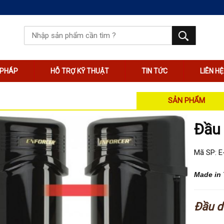
I PHÁP
HỖ TRỢ KỸ THUẬT
TIN TỨC
LIÊN HỆ
SẢN PHẨM
Đầu 
Mã SP: 
Made in 
Đầu d