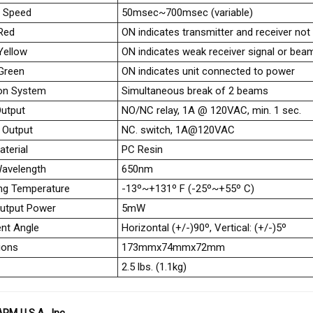
t Speed
50msec~700msec (variable)
Red
ON indicates transmitter and receiver not
Yellow
ON indicates weak receiver signal or bea
Green
ON indicates unit connected to power
ion System
Simultaneous break of 2 beams
utput
NO/NC relay, 1A @ 120VAC, min. 1 sec.
 Output
NC. switch, 1A@120VAC
terial
PC Resin
Wavelength
650nm
ng Temperature
-13º~+131º F (-25º~+55º C)
utput Power
5mW
nt Angle
Horizontal (+/-)90º, Vertical: (+/-)5º
ions
173mmx74mmx72mm
2.5 lbs. (1.1kg)
M U.S.A., Inc.