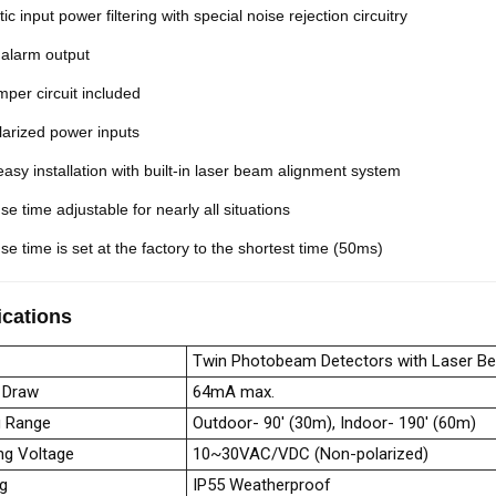
ic input power filtering with special noise
rejection circuitry
alarm output
mper circuit included
larized power inputs
easy installation with built-in laser beam
alignment system
se time adjustable for nearly
all situations
e time is set at the factory to the shortest time (50ms)
ications
Twin Photobeam Detectors with Laser B
 Draw
64mA max.
g Range
Outdoor- 90' (30m), Indoor- 190' (60m)
ng Voltage
10~30VAC/VDC (Non-polarized)
ng
IP55 Weatherproof