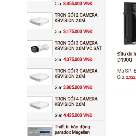
Giá:
3,355,000 VNĐ
TRỌN GÓI 2 CAMERA
KBVISION 2.0M
Giá:
3,175,000 VNĐ
TRỌN GÓI 3 CAMERA
KBVISION 2.0M VỎ SẮT
Đầu dò h
Giá:
4,075,000 VNĐ
D190Q
Mã SP: 
TRỌN GÓI 3 CAMERA
KBVISION 2.0M
Giá:
2,322
Giá:
3,805,000 VNĐ
TRỌN GÓI 4 CAMERA
KBVISION 2.0M
Giá:
4,435,000 VNĐ
Thiết bị báo động
paradox Magellan