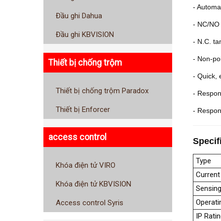
- Automat
Đầu ghi Dahua
- NC/NO 
Đầu ghi KBVISION
- N.C. ta
- Non-po
Thiết bị chống trộm
- Quick, 
Thiết bị chống trộm Paradox
- Respon
Thiết bị Enforcer
- Respons
access control
Specif
Type
Khóa điện tử VIRO
Current
Khóa điện tử KBVISION
Sensin
Operati
Access control Syris
IP Rati