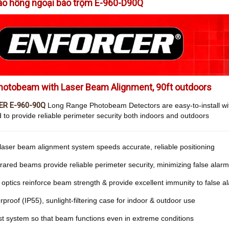
ào hồng ngoại báo trộm E-960-D90Q
hotobeam with Laser Beam Alignment, 90ft outdoors
R E-960-90Q
Long Range Photobeam Detectors are easy-to-install wi
 to provide reliable perimeter security both indoors
and outdoors
in laser beam alignment system speeds accurate,
reliable positioning
frared beams provide reliable perimeter security, minimizing false alarm
 optics reinforce beam strength & provide excellent immunity to false a
proof (IP55), sunlight-filtering case for indoor &
outdoor use
ost system so that beam functions even in
extreme conditions