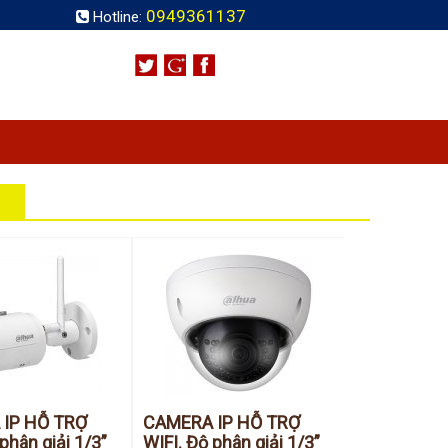
0949361137
Hotline:
IP HỖ TRỢ
CAMERA IP HỖ TRỢ
phân giải 1/3”
WIFI. Độ phân giải 1/3”