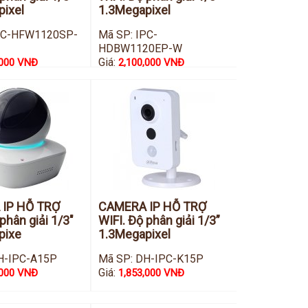
pixel
1.3Megapixel
IPC-HFW1120SP-
Mã SP: IPC-
HDBW1120EP-W
Giá:
,000 VNĐ
2,100,000 VNĐ
IP HỖ TRỢ
CAMERA IP HỖ TRỢ
phân giải 1/3"
WIFI. Độ phân giải 1/3”
pixe
1.3Megapixel
H-IPC-A15P
Mã SP: DH-IPC-K15P
Giá:
,000 VNĐ
1,853,000 VNĐ