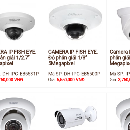
A IP FISH EYE.
CAMERA IP FISH EYE.
Camera I
ân giải 1/2.7”
Độ phân giải 1/3”
phân giải
pixel
5Megapixel
Megapix
: DH-IPC-EB5531P
Mã SP: DH-IPC-EB5500P
Mã SP: 
Giá:
Giá:
250,000 VNĐ
5,550,000 VNĐ
3,750