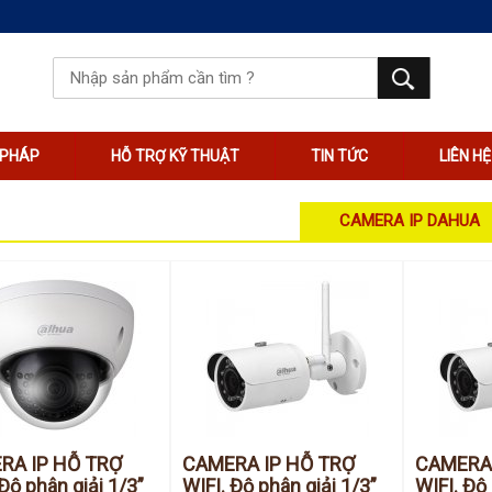
I PHÁP
HỖ TRỢ KỸ THUẬT
TIN TỨC
LIÊN HỆ
CAMERA IP DAHUA
RA IP HỖ TRỢ
CAMERA IP HỖ TRỢ
CAMERA 
 Độ phân giải 1/3”
WIFI. Độ phân giải 1/3”
WIFI. Độ 