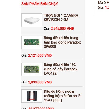
Mã SP
SẢN PHẨM BÁN CHẠY
Giá:
1,
TRỌN GÓI 1 CAMERA
KBVISION 2.0M
Giá:
2,545,000 VNĐ
Bảng điều khiển trung
tâm báo động Paradox
SP6000
Giá:
2,121,000 VNĐ
Bảng điều khiển 192
vùng có dây Paradox
EVO192
Giá:
2,893,000 VNĐ
Đầu dò hồng ngoại
chống trộm Enforcer E-
964-Q330Q
Giá:
12,277,000 VNĐ