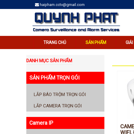
haipham.cctv@gmail.com
TRANG CHỦ
SẢN PHẨM
GIẢ
DANH MỤC SẢN PHẨM
SẢN PHẨM TRỌN GÓI
LẮP BÁO TRỘM TRỌN GÓI
LẮP CAMERA TRỌN GÓI
Camera IP
CAME
WIFI.