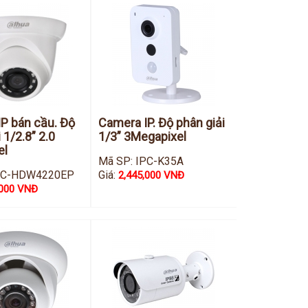
P bán cầu. Độ
Camera IP. Độ phân giải
 1/2.8” 2.0
1/3” 3Megapixel
el
Mã SP: IPC-K35A
IPC-HDW4220EP
Giá:
2,445,000 VNĐ
,000 VNĐ