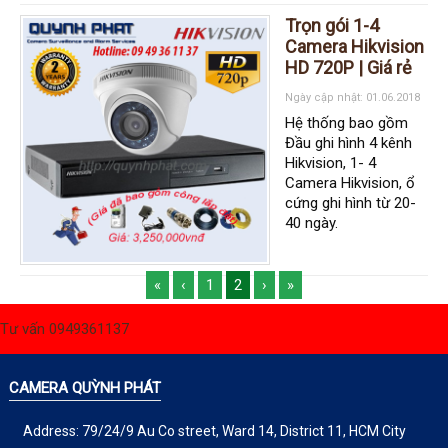
Trọn gói 1-4
Camera Hikvision
HD 720P | Giá rẻ
Ngày cập nhật: 01.06.2018
Hệ thống bao gồm
Đầu ghi hình 4 kênh
Hikvision, 1- 4
Camera Hikvision, ổ
cứng ghi hình từ 20-
40 ngày.
«
‹
1
2
›
»
Tư vấn 0949361137
CAMERA QUỲNH PHÁT
Address: 79/24/9 Au Co street, Ward 14, District 11, HCM City