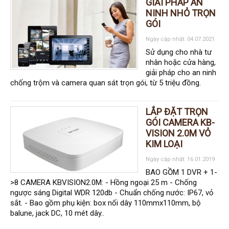
Hỗ trợ kỹ thuật
GIẢI PHÁP AN
Hướng dẫn sử dụng
NINH NHỎ TRỌN
Tài liệu kỹ thuật
GÓI
Tin tức
Liên hệ
Ngày cập nhật: 04.07.2021
Sử dụng cho nhà tư
nhân hoặc cửa hàng,
giải pháp cho an ninh
chống trộm và camera quan sát trọn gói, từ 5 triệu đồng.
LẮP ĐẶT TRỌN
GÓI CAMERA KB-
VISION 2.0M VỎ
KIM LOẠI
Ngày cập nhật: 16.01.2019
BAO GỒM 1 DVR + 1-
>8 CAMERA KBVISION2.0M: - Hồng ngoại 25 m - Chống
ngược sáng Digital WDR 120db - Chuẩn chống nước: IP67, vỏ
sắt. - Bao gồm phụ kiện: box nối dây 110mmx110mm, bộ
balune, jack DC, 10 mét dây..