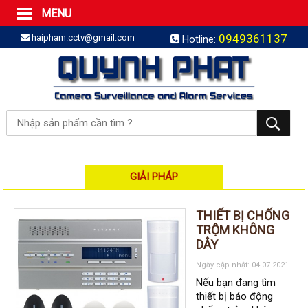
MENU
Trang Chủ
0949361137
haipham.cctv@gmail.com
Hotline:
Sản phẩm
SẢN PHẨM TRỌN GÓI
LẮP BÁO TRỘM TRỌN GÓI
LẮP CAMERA TRỌN GÓI
Camera IP
Camera IP HDPARAGON
Camera IP KBVISION
GIẢI PHÁP
Camera IP HIKVISION
THIẾT BỊ CHỐNG
Camera IP Dahua
TRỘM KHÔNG
DÂY
Camera IP Visionhitech
Đầu ghi IP | NVR
Ngày cập nhật: 04.07.2021
Nếu bạn đang tìm
Đầu ghi IP HIKVISION
thiết bị báo động