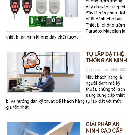
chống trộm không
Đầu ghi IP KBVISION
dây chuyên dụng thì
Đầu ghi IP HDParagon
đây là sản phẩm tốt
nhất dành cho bạn.
Đầu ghi IP Dahua
Thiết bị chống trộm
Paradox Magellan là
Đầu ghi IP Visionhitech
thiết bị an ninh không dây chất lượng..
Camera Analog
Camera HIKVISION
TỰ LẮP ĐẶT HỆ
THỐNG AN NINH
Camera Dahua
Ngày cập nhật: 04.07.2021
Camera Visionhitech
Nếu khách hàng là
người đam mê kỹ
Camera KBVISION
thuật, chúng tôi sẵn
sàng cung cấp thiết
Camera HDParagon
bị và hướng dẫn kỹ thuật để khách hàng tự lắp đặt với mức
Đầu ghi Analog
giá tốt nhất.
Đầu ghi HDParagon
GIẢI PHÁP AN
Đầu ghi HIKVISION
NINH CAO CẤP