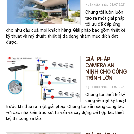
Đầu ghi Visionhitech
Ngày cập nhật: 04.07.2021
Chúng tôi luôn luôn
Đầu ghi Dahua
tạo ra một giải pháp
tối ưu để đáp ứng
Đầu ghi KBVISION
cho nhu cầu cuả mỗi khách hàng. Giải pháp bao gồm thiết kế
Thiết bị chống trộm
kỹ thuật và mỹ thuật, thiết bị đa dạng nhằm mục đích đạt
được..
Thiết bị chống trộm Paradox
Thiết bị Enforcer
GIẢI PHÁP
access control
CAMERA AN
Khóa điện tử VIRO
NINH CHO CÔNG
TRÌNH LỚN
Khóa điện tử KBVISION
Ngày cập nhật: 04.07.2021
Access control Syris
Chúng tôi thiết kế kỹ
càng về mặt kỹ thuật
Giải pháp
trước khi đưa ra một giải pháp. Chúng tôi sẵn sàng cộng tác
LẮP ĐẶT CAMERA TRỌN GÓI
với các nhà kiến trúc sư, tư vấn và xây dựng để hợp tác thiết
GIẢI PHÁP CAMERA AN NINH
BÁO ĐỘNG CHỐNG TRỘM
kế, thi công và lắp..
GIẢI PHÁP GIÁM SÁT RA VÀO
GIẢI PHÁP NHỎ TRỌN GÓI