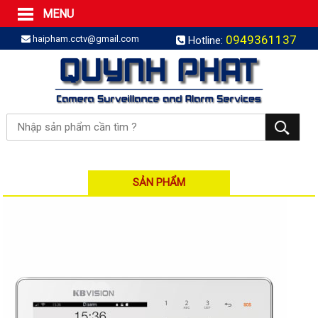
MENU
Trang Chủ
0949361137
haipham.cctv@gmail.com
Hotline:
Sản phẩm
SẢN PHẨM TRỌN GÓI
LẮP BÁO TRỘM TRỌN GÓI
LẮP CAMERA TRỌN GÓI
Camera IP
Camera IP HDPARAGON
Camera IP KBVISION
SẢN PHẨM
Camera IP HIKVISION
Camera IP Dahua
Camera IP Visionhitech
Đầu ghi IP | NVR
Đầu ghi IP HIKVISION