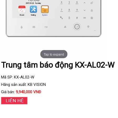
Đầu ghi IP KBVISION
Đầu ghi IP HDParagon
Đầu ghi IP Dahua
Đầu ghi IP Visionhitech
Camera Analog
Camera HIKVISION
Tap to expand
Camera Dahua
Trung tâm báo động KX-AL02-W
Camera Visionhitech
Camera KBVISION
Mã SP: KX-AL02-W
Hãng sản xuất: KB VISION
Camera HDParagon
Giá bán:
9,940,000 VNĐ
Đầu ghi Analog
Đầu ghi HDParagon
Đầu ghi HIKVISION