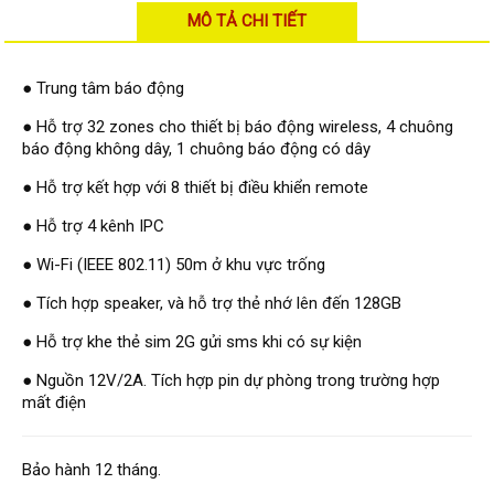
Đầu ghi Visionhitech
MÔ TẢ CHI TIẾT
Đầu ghi Dahua
● Trung tâm báo động
Đầu ghi KBVISION
Thiết bị chống trộm
● Hỗ trợ 32 zones cho thiết bị báo động wireless, 4 chuông
báo động không dây, 1 chuông báo động có dây
Thiết bị chống trộm Paradox
● Hỗ trợ kết hợp với 8 thiết bị điều khiển remote
Thiết bị Enforcer
● Hỗ trợ 4 kênh IPC
access control
Khóa điện tử VIRO
● Wi-Fi (IEEE 802.11) 50m ở khu vực trống
Khóa điện tử KBVISION
● Tích hợp speaker, và hỗ trợ thẻ nhớ lên đến 128GB
● Hỗ trợ khe thẻ sim 2G gửi sms khi có sự kiện
Access control Syris
Giải pháp
● Nguồn 12V/2A. Tích hợp pin dự phòng trong trường hợp
LẮP ĐẶT CAMERA TRỌN GÓI
mất điện
GIẢI PHÁP CAMERA AN NINH
BÁO ĐỘNG CHỐNG TRỘM
GIẢI PHÁP GIÁM SÁT RA VÀO
Bảo hành 12 tháng.
GIẢI PHÁP NHỎ TRỌN GÓI