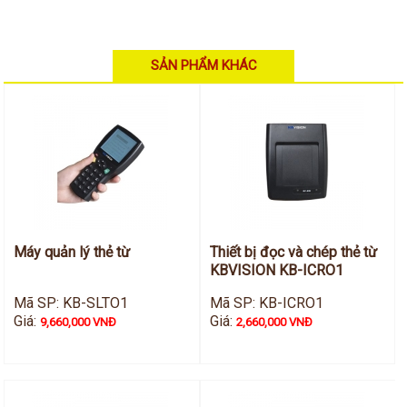
Hỗ trợ kỹ thuật
Hướng dẫn sử dụng
Tài liệu kỹ thuật
Tin tức
SẢN PHẨM KHÁC
Liên hệ
Máy quản lý thẻ từ
Thiết bị đọc và chép thẻ từ
KBVISION KB-ICRO1
Mã SP: KB-SLTO1
Mã SP: KB-ICRO1
Giá:
Giá:
9,660,000 VNĐ
2,660,000 VNĐ