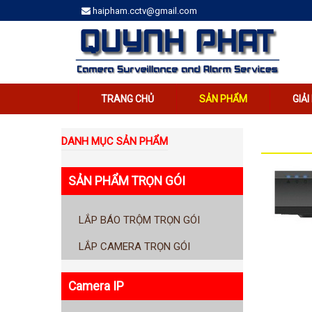
haipham.cctv@gmail.com
TRANG CHỦ
SẢN PHẨM
GIẢ
DANH MỤC SẢN PHẨM
SẢN PHẨM TRỌN GÓI
LẮP BÁO TRỘM TRỌN GÓI
LẮP CAMERA TRỌN GÓI
Camera IP