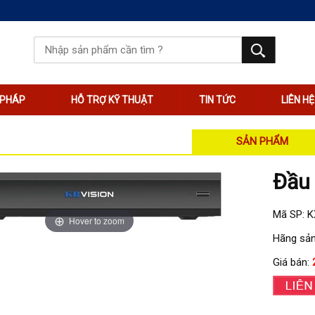
I PHÁP
HỖ TRỢ KỸ THUẬT
TIN TỨC
LIÊN HỆ
SẢN PHẨM
Đầu 
Mã SP: 
Hover to zoom
Hãng sản
Giá bán: