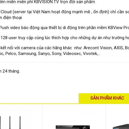
tên miền miễn phí KBVISION.TV trọn đời sản phẩm
 Cloud (server tại Việt Nam hoạt động mạnh mẽ , ổn định) chỉ cần 
 điện thoại
Push video báo động qua thiết bị di động trên phần mềm KBView Pr
 128 user truy cập cùng lúc thích hợp cho những dự án như trường họ
 kết nối với camera của các hãng khác như: Arecont Vision, AXIS, B
c, Pelco, Samsung, Sanyo, Sony, Videosec, Vivotek,...
 24 tháng.
SẢN PHẨM KHÁC