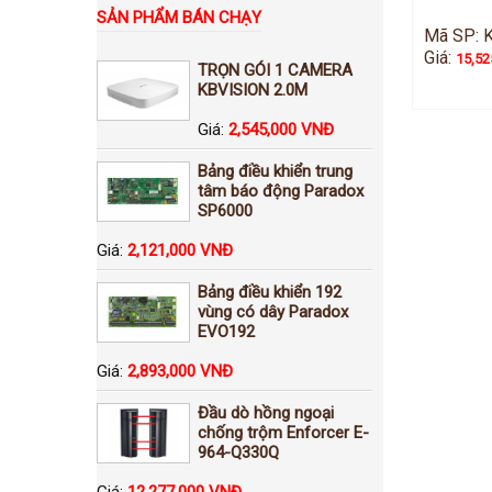
SẢN PHẨM BÁN CHẠY
Mã SP: 
Giá:
15,52
TRỌN GÓI 1 CAMERA
KBVISION 2.0M
Giá:
2,545,000 VNĐ
Bảng điều khiển trung
tâm báo động Paradox
SP6000
Giá:
2,121,000 VNĐ
Bảng điều khiển 192
vùng có dây Paradox
EVO192
Giá:
2,893,000 VNĐ
Đầu dò hồng ngoại
chống trộm Enforcer E-
964-Q330Q
Giá:
12,277,000 VNĐ