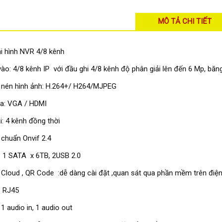
MÔ TẢ CHI TIẾT
i hình NVR 4/8 kênh
ào: 4/8 kênh IP với đầu ghi 4/8 kênh độ phân giải lên đến 6 Mp, bă
 nén hình ảnh: H.264+/ H264/MJPEG
ra: VGA / HDMI
i: 4 kênh đồng thời
 chuẩn Onvif 2.4
: 1 SATA x 6TB, 2USB 2.0
 Cloud , QR Code :dễ dàng cài đặt ,quan sát qua phần mềm trên điện
: RJ45
 1 audio in, 1 audio out