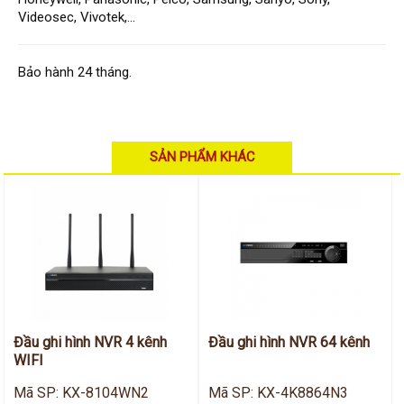
Hỗ trợ kỹ thuật
Hướng dẫn sử dụng
Videosec, Vivotek,...
Tài liệu kỹ thuật
Tin tức
Liên hệ
Bảo hành 24 tháng.
SẢN PHẨM KHÁC
Đầu ghi hình NVR 4 kênh
Đầu ghi hình NVR 64 kênh
WIFI
Mã SP: KX-8104WN2
Mã SP: KX-4K8864N3