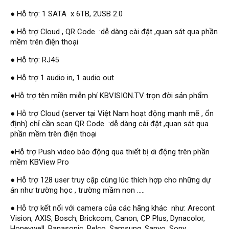
Đầu ghi Visionhitech
● Hỗ trợ: 1 SATA x 6TB, 2USB 2.0
Đầu ghi Dahua
● Hỗ trợ Cloud , QR Code :dễ dàng cài đặt ,quan sát qua phần
mềm trên điện thoại
Đầu ghi KBVISION
Thiết bị chống trộm
● Hỗ trợ: RJ45
Thiết bị chống trộm Paradox
● Hỗ trợ 1 audio in, 1 audio out
Thiết bị Enforcer
●Hỗ trợ tên miền miễn phí KBVISION.TV trọn đời sản phẩm
access control
● Hỗ trợ Cloud (server tại Việt Nam hoạt động mạnh mẽ , ổn
Khóa điện tử VIRO
định) chỉ cần scan QR Code :dễ dàng cài đặt ,quan sát qua
phần mềm trên điện thoại
Khóa điện tử KBVISION
●Hỗ trợ Push video báo động qua thiết bị di động trên phần
Access control Syris
mềm KBView Pro
Giải pháp
● Hỗ trợ 128 user truy cập cùng lúc thích hợp cho những dự
LẮP ĐẶT CAMERA TRỌN GÓI
án như trường học , trường mầm non .....
GIẢI PHÁP CAMERA AN NINH
BÁO ĐỘNG CHỐNG TRỘM
● Hỗ trợ kết nối với camera của các hãng khác như: Arecont
GIẢI PHÁP GIÁM SÁT RA VÀO
Vision, AXIS, Bosch, Brickcom, Canon, CP Plus, Dynacolor,
GIẢI PHÁP NHỎ TRỌN GÓI
Honeywell, Panasonic, Pelco, Samsung, Sanyo, Sony,