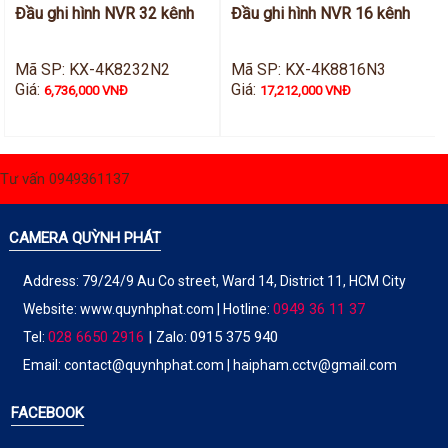
Đầu ghi hình NVR 32 kênh
Đầu ghi hình NVR 16 kênh
Mã SP: KX-4K8232N2
Mã SP: KX-4K8816N3
Giá:
Giá:
6,736,000 VNĐ
17,212,000 VNĐ
Tư vấn 0949361137
CAMERA QUỲNH PHÁT
Address: 79/24/9 Au Co street, Ward 14, District 11, HCM City
0949 36 11 37
Website:
www.quynhphat.com
| Hotline:
028 6650 2916
|
0915 375 940
Tel:
Zalo:
Email: contact@quynhphat.com | haipham.cctv@gmail.com
FACEBOOK