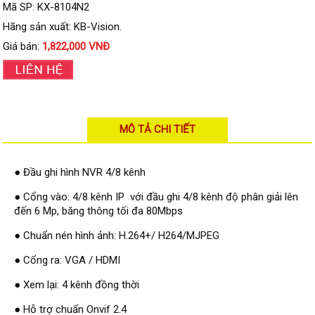
Đầu ghi IP KBVISION
Mã SP: KX-8104N2
Hãng sản xuất: KB-Vision.
Đầu ghi IP HDParagon
Giá bán:
1,822,000 VNĐ
Đầu ghi IP Dahua
Đầu ghi IP Visionhitech
Camera Analog
Camera HIKVISION
MÔ TẢ CHI TIẾT
Camera Dahua
● Đầu ghi hình NVR 4/8 kênh
Camera Visionhitech
● Cổng vào: 4/8 kênh IP với đầu ghi 4/8 kênh độ phân giải lên
Camera KBVISION
đến 6 Mp, băng thông tối đa 80Mbps
Camera HDParagon
● Chuẩn nén hình ảnh: H.264+/ H264/MJPEG
Đầu ghi Analog
● Cổng ra: VGA / HDMI
Đầu ghi HDParagon
● Xem lại: 4 kênh đồng thời
Đầu ghi HIKVISION
● Hỗ trợ chuẩn Onvif 2.4