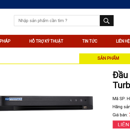
I PHÁP
HỖ TRỢ KỸ THUẬT
TIN TỨC
LIÊN HỆ
SẢN PHẨM
Đầu 
Tur
Mã SP: 
Hãng sản
Giá bán: