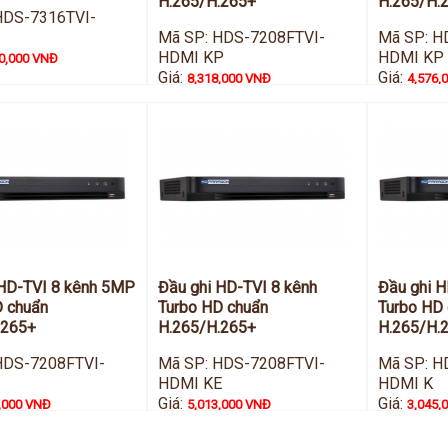
H.265/H.265+
H.265/H.
HDS-7316TVI-
Mã SP: HDS-7208FTVI-
Mã SP: H
HDMI KP
HDMI KP
0,000 VNĐ
Giá:
Giá:
8,318,000 VNĐ
4,576,
 HD-TVI 8 kênh 5MP
Đầu ghi HD-TVI 8 kênh
Đầu ghi 
D chuẩn
Turbo HD chuẩn
Turbo HD
.265+
H.265/H.265+
H.265/H.
HDS-7208FTVI-
Mã SP: HDS-7208FTVI-
Mã SP: H
HDMI KE
HDMI K
Giá:
Giá:
,000 VNĐ
5,013,000 VNĐ
3,045,