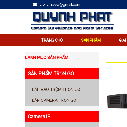
haipham.cctv@gmail.com
TRANG CHỦ
SẢN PHẨM
GIẢ
DANH MỤC SẢN PHẨM
SẢN PHẨM TRỌN GÓI
LẮP BÁO TRỘM TRỌN GÓI
LẮP CAMERA TRỌN GÓI
Camera IP