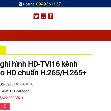
0949361137
Hotline:
ghi hình HD-TVI16 kênh
bo HD chuẩn H.265/H.265+
HDS-7216TVI-HDMI K
 xuất: HD Paragon.
7,622,000 VNĐ