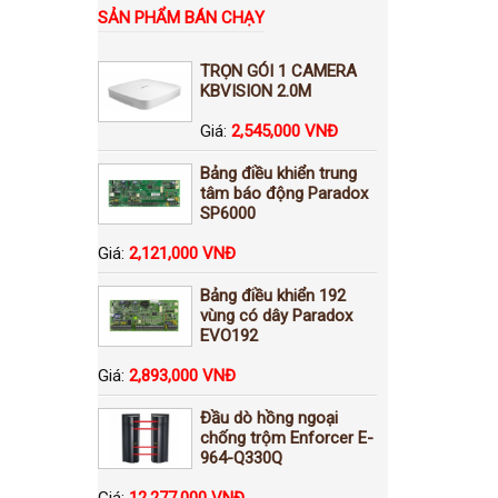
SẢN PHẨM BÁN CHẠY
TRỌN GÓI 1 CAMERA
KBVISION 2.0M
Giá:
2,545,000 VNĐ
Bảng điều khiển trung
tâm báo động Paradox
SP6000
Giá:
2,121,000 VNĐ
Bảng điều khiển 192
vùng có dây Paradox
EVO192
Giá:
2,893,000 VNĐ
Đầu dò hồng ngoại
chống trộm Enforcer E-
964-Q330Q
Giá:
12,277,000 VNĐ