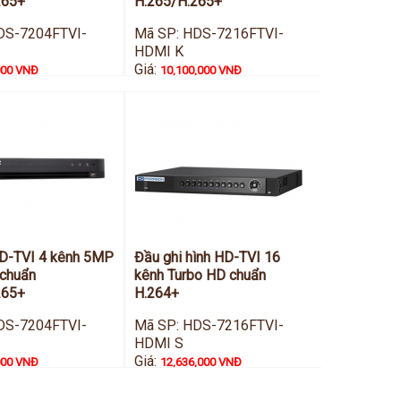
265+
H.265/H.265+
DS-7204FTVI-
Mã SP: HDS-7216FTVI-
HDMI K
Giá:
000 VNĐ
10,100,000 VNĐ
HD-TVI 4 kênh 5MP
Đầu ghi hình HD-TVI 16
 chuẩn
kênh Turbo HD chuẩn
265+
H.264+
DS-7204FTVI-
Mã SP: HDS-7216FTVI-
HDMI S
Giá:
000 VNĐ
12,636,000 VNĐ