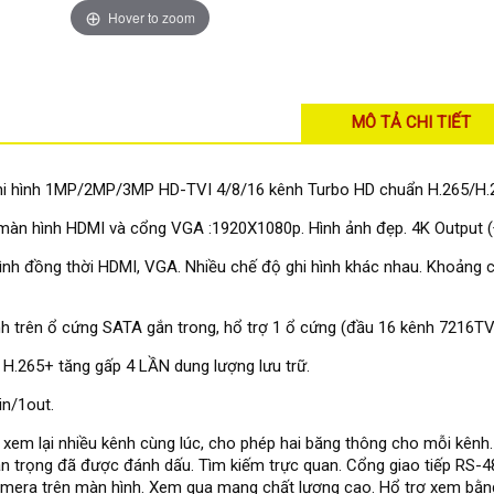
Hover to zoom
MÔ TẢ CHI TIẾT
hi hình 1MP/2MP/3MP HD-TVI 4/8/16 kênh Turbo HD chuẩn H.265/H.
àn hình HDMI và cổng VGA :1920X1080p. Hình ảnh đẹp. 4K Output (
ình đồng thời HDMI, VGA. Nhiều chế độ ghi hình khác nhau. Khoảng 
nh trên ổ cứng SATA gắn trong, hổ trợ 1 ổ cứng (đầu 16 kênh 7216TV
 H.265+ tăng gấp 4 LẦN dung lượng lưu trữ.
in/1out.
 xem lại nhiều kênh cùng lúc, cho phép hai băng thông cho mỗi kênh
an trọng đã được đánh dấu. Tìm kiếm trực quan. Cổng giao tiếp RS-4
mera trên màn hình. Xem qua mạng chất lượng cao. Hổ trợ xem bằng 