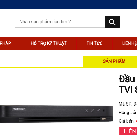
I PHÁP
HỖ TRỢ KỸ THUẬT
TIN TỨC
LIÊN HỆ
SẢN PHẨM
Đầu 
TVI 
Mã SP: 
Hãng sản
Giá bán: