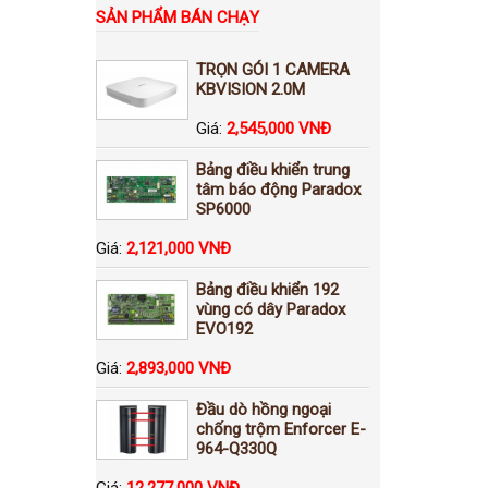
SẢN PHẨM BÁN CHẠY
TRỌN GÓI 1 CAMERA
KBVISION 2.0M
Giá:
2,545,000 VNĐ
Bảng điều khiển trung
tâm báo động Paradox
SP6000
Giá:
2,121,000 VNĐ
Bảng điều khiển 192
vùng có dây Paradox
EVO192
Giá:
2,893,000 VNĐ
Đầu dò hồng ngoại
chống trộm Enforcer E-
964-Q330Q
Giá:
12,277,000 VNĐ