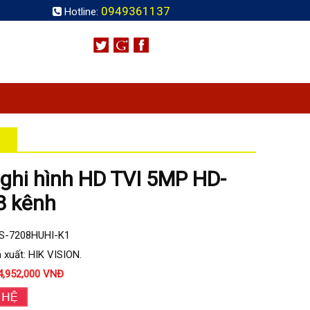
0949361137
Hotline:
ghi hình HD TVI 5MP HD-
8 kênh
DS-7208HUHI-K1
 xuất: HIK VISION.
4,952,000 VNĐ