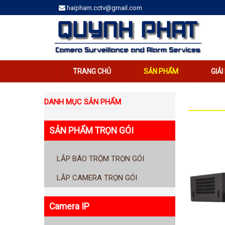
haipham.cctv@gmail.com
TRANG CHỦ
SẢN PHẨM
GIẢ
DANH MỤC SẢN PHẨM
SẢN PHẨM TRỌN GÓI
LẮP BÁO TRỘM TRỌN GÓI
LẮP CAMERA TRỌN GÓI
Camera IP