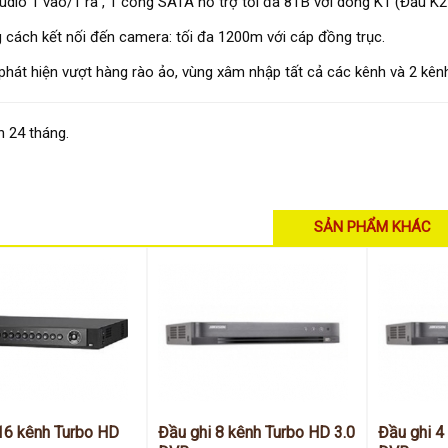
udio 1 vào/1 ra , 1 cổng SATA hỗ trợ tối đa 8TB với dòng K1 (Đầu K
 cách kết nối đến camera: tối đa 1200m với cáp đồng trục.
 phát hiện vượt hàng rào ảo, vùng xâm nhập tất cả các kênh và 2 kên
 24 tháng.
SẢN PHẨM KHÁC
16 kênh Turbo HD
Đầu ghi 8 kênh Turbo HD 3.0
Đầu ghi 4