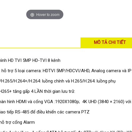
Hover to zoom
MÔ TẢ CHI TIẾT
hình HD TVI 5MP HD-TVI 8 kênh
hi hỗ trợ 5 loại camera: HDTVI 5MP/HDCVI/AHD, Analog camera và I
/H.265/H.264+/H.264: luồng chính và H.265/H.264: luồng phụ
265+ tăng gấp 4 LẦN thời gian lưu trữ.
màn hình HDMI và cổng VGA :1920X1080p; 4K UHD (3840 × 2160) vớ
iao tiếp RS-485 để điều khiển các camera PTZ
hỗ trợ cổng Alarm