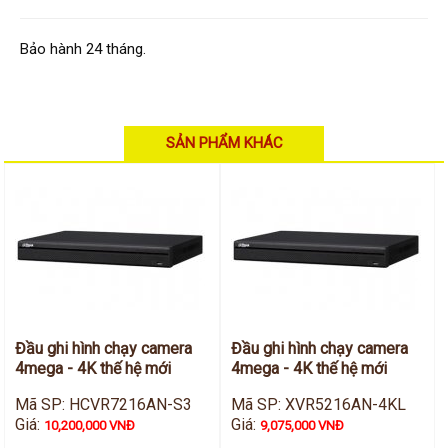
Hỗ trợ kỹ thuật
Hướng dẫn sử dụng
Tài liệu kỹ thuật
Bảo hành 24 tháng.
Tin tức
Liên hệ
SẢN PHẨM KHÁC
Đầu ghi hình chạy camera
Đầu ghi hình chạy camera
4mega - 4K thế hệ mới
4mega - 4K thế hệ mới
Mã SP: HCVR7216AN-S3
Mã SP: XVR5216AN-4KL
Giá:
Giá:
10,200,000 VNĐ
9,075,000 VNĐ