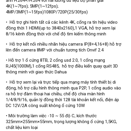
ảnh H.264+/H.264 với hai luồng dữ liệu độ phân giải
Đầu ghi Visionhitech
4K(1~7fps); 5MP(1~12fps);
4MP/3MP(1~15fps)1080P/720P(25/30fps)
Đầu ghi Dahua
• Hỗ trợ ghi hình tất cả các kênh 4K, cổng ra tín hiệu video
Đầu ghi KBVISION
đồng thời 1 HDMI(up to 3840x2160),1 VGA, hỗ trợ xem lại
Thiết bị chống trộm
8/16 kênh đồng thời với chế độ tìm kiếm thông minh
Thiết bị chống trộm Paradox
• Hỗ trợ kết nối nhiều nhãn hiệu camera IP(8+4,16+8) hỗ trợ
lên đến camera 8MP với chuẩn tương tích Onvif 2.4
Thiết bị Enforcer
• Hỗ trợ 1 ổ cứng 8TB, 2 cổng usd 2.0, 1 cổng mạng
access control
RJ45(1000M),1 cổng RS485, hỗ trợ điều kiển quay quét 3D
Khóa điện tử VIRO
thông minh với giao thức Dahua
Khóa điện tử KBVISION
• Hỗ trợ xem lại và trực tiếp qua mạng máy tính thiết bị di
động, hỗ trợ cấu hình thông minh qua P2P, 1 cổng audio vào
Access control Syris
ra hỗ trợ đàm thoại hai chiều, chế độ chia màn hình
Giải pháp
1/4/8/9/16, quản lý đồng thời 128 tài khoản kết nối, điện áp
LẮP ĐẶT CAMERA TRỌN GÓI
DC 12V/2A công suất không ổ cứng 10W
GIẢI PHÁP CAMERA AN NINH
BÁO ĐỘNG CHỐNG TRỘM
• Môi trường làm việc -10 ~ 55 độ C, kích thước
GIẢI PHÁP GIÁM SÁT RA VÀO
325mm×255mm×55mm, trọng lượng không ổ cứng 1,5KG,
GIẢI PHÁP NHỎ TRỌN GÓI
chất liệu kim loại