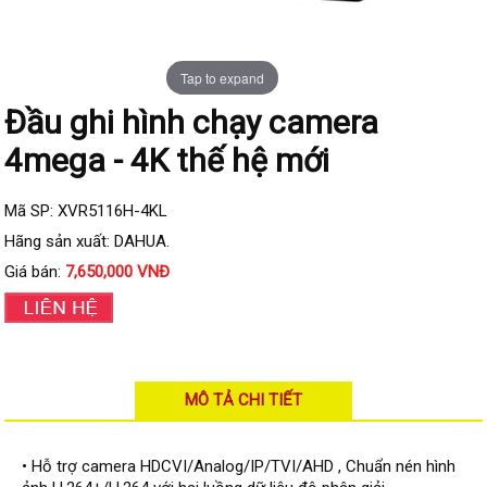
Đầu ghi IP KBVISION
Đầu ghi IP HDParagon
Tap to expand
Đầu ghi IP Dahua
Đầu ghi hình chạy camera
Đầu ghi IP Visionhitech
4mega - 4K thế hệ mới
Camera Analog
Camera HIKVISION
Mã SP: XVR5116H-4KL
Camera Dahua
Hãng sản xuất: DAHUA.
Giá bán:
7,650,000 VNĐ
Camera Visionhitech
Camera KBVISION
Camera HDParagon
Đầu ghi Analog
MÔ TẢ CHI TIẾT
Đầu ghi HDParagon
Đầu ghi HIKVISION
• Hỗ trợ camera HDCVI/Analog/IP/TVI/AHD , Chuẩn nén hình