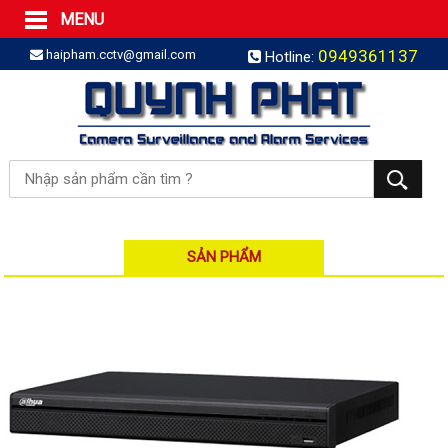
MENU
Trang Chủ
0949361137
haipham.cctv@gmail.com
Hotline:
Sản phẩm
SẢN PHẨM TRỌN GÓI
LẮP BÁO TRỘM TRỌN GÓI
LẮP CAMERA TRỌN GÓI
Camera IP
Camera IP HDPARAGON
Camera IP KBVISION
SẢN PHẨM
Camera IP HIKVISION
Camera IP Dahua
Camera IP Visionhitech
Đầu ghi IP | NVR
Đầu ghi IP HIKVISION