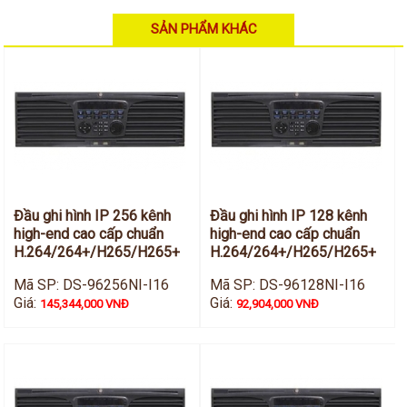
Hỗ trợ kỹ thuật
Hướng dẫn sử dụng
SẢN PHẨM KHÁC
Tài liệu kỹ thuật
Tin tức
Liên hệ
Đầu ghi hình IP 256 kênh
Đầu ghi hình IP 128 kênh
high-end cao cấp chuẩn
high-end cao cấp chuẩn
H.264/264+/H265/H265+
H.264/264+/H265/H265+
Mã SP: DS-96256NI-I16
Mã SP: DS-96128NI-I16
Giá:
Giá:
145,344,000 VNĐ
92,904,000 VNĐ