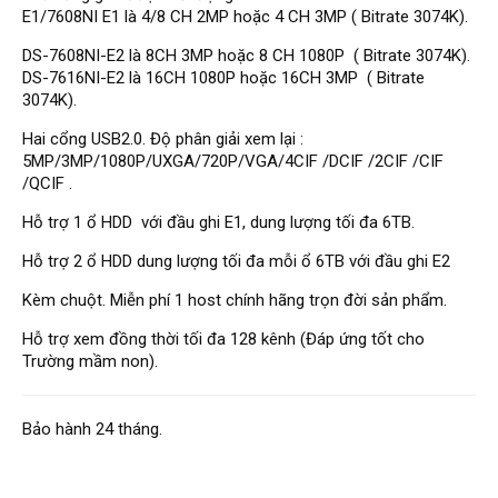
Đầu ghi Visionhitech
E1/7608NI E1 là 4/8 CH 2MP hoặc 4 CH 3MP ( Bitrate 3074K).
Đầu ghi Dahua
DS-7608NI-E2 là 8CH 3MP hoặc 8 CH 1080P ( Bitrate 3074K).
DS-7616NI-E2 là 16CH 1080P hoặc 16CH 3MP ( Bitrate
Đầu ghi KBVISION
3074K).
Thiết bị chống trộm
Hai cổng USB2.0. Độ phân giải xem lại :
Thiết bị chống trộm Paradox
5MP/3MP/1080P/UXGA/720P/VGA/4CIF /DCIF /2CIF /CIF
/QCIF .
Thiết bị Enforcer
Hỗ trợ 1 ổ HDD với đầu ghi E1, dung lượng tối đa 6TB.
access control
Hỗ trợ 2 ổ HDD dung lượng tối đa mỗi ổ 6TB với đầu ghi E2
Khóa điện tử VIRO
Kèm chuột. Miễn phí 1 host chính hãng trọn đời sản phẩm.
Khóa điện tử KBVISION
Hỗ trợ xem đồng thời tối đa 128 kênh (Đáp ứng tốt cho
Access control Syris
Trường mầm non).
Giải pháp
LẮP ĐẶT CAMERA TRỌN GÓI
GIẢI PHÁP CAMERA AN NINH
Bảo hành 24 tháng.
BÁO ĐỘNG CHỐNG TRỘM
GIẢI PHÁP GIÁM SÁT RA VÀO
GIẢI PHÁP NHỎ TRỌN GÓI