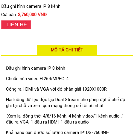
Đầu ghi IP KBVISION
Đầu ghi hình camera IP 8 kênh
Đầu ghi IP HDParagon
Giá bán:
3,760,000 VNĐ
Đầu ghi IP Dahua
Đầu ghi IP Visionhitech
Camera Analog
MÔ TẢ CHI TIẾT
Camera HIKVISION
Camera Dahua
Đầu ghi hình camera IP 8 kênh
Camera Visionhitech
Chuẩn nén video H.264/MPEG-4
Camera KBVISION
Cổng ra HDMI và VGA với độ phân giải 1920X1080P.
Camera HDParagon
Hai luồng dữ liệu độc lập Dual Stream cho phép đặt ở chế độ
ghi tại chỗ và xem qua mạng thông số tối ưu nhất
Đầu ghi Analog
Đầu ghi HDParagon
Xem lại đồng thời 4/8/16 kênh. 4 kênh video/1 kênh audio .1
đầu ra VGA, 1 đầu ra HDMI, 1 đầu ra audio
Đầu ghi HIKVISION
Khả năng gán được số lượng camera IP: DS-7604NI-