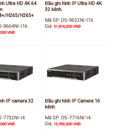
ình Ultra HD 4K 64
Đầu ghi hình IP Ultra HD 4K
ẩn
32 kênh.
4+/H265/H265+
Mã SP: DS-9632NI-I16
S-9664NI-I16
Giá:
51,816,000 VNĐ
,000 VNĐ
ình IP camera 32
Đầu ghi hình IP Camera 16
kênh
S-7732NI-I4
Mã SP: DS-7716NI-I4
Giá:
,000 VNĐ
13,992,000 VNĐ