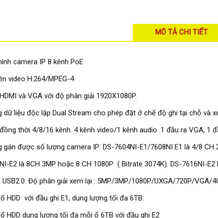
MÔ TẢ CHI TIẾT
hình camera IP 8 kênh PoE
én video H.264/MPEG-4
HDMI và VGA với độ phân giải 1920X1080P.
g dữ liệu độc lập Dual Stream cho phép đặt ở chế độ ghi tại chỗ và
đồng thời 4/8/16 kênh. 4 kênh video/1 kênh audio .1 đầu ra VGA, 1 đ
g gán được số lượng camera IP: DS-7604NI-E1/7608NI E1 là 4/8 CH
I-E2 là 8CH 3MP hoặc 8 CH 1080P ( Bitrate 3074K). DS-7616NI-E2 
 USB2.0. Độ phân giải xem lại : 5MP/3MP/1080P/UXGA/720P/VGA/4CI
 ổ HDD với đầu ghi E1, dung lượng tối đa 6TB.
 ổ HDD dung lượng tối đa mỗi ổ 6TB với đầu ghi E2