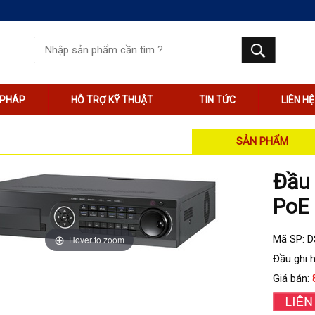
I PHÁP
HỖ TRỢ KỸ THUẬT
TIN TỨC
LIÊN HỆ
SẢN PHẨM
Đầu 
PoE
Mã SP: D
Hover to zoom
Đầu ghi 
Giá bán: