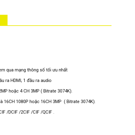
 xem qua mạng thông số tối ưu nhất
ầu ra HDMI, 1 đầu ra audio
 2MP hoặc 4 CH 3MP ( Bitrate 3074K).
là 16CH 1080P hoặc 16CH 3MP ( Bitrate 3074K).
F /DCIF /2CIF /CIF /QCIF .