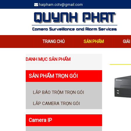
haipham.cctv@gmail.com
TRANG CHỦ
SẢN PHẨM
GIẢ
DANH MỤC SẢN PHẨM
SẢN PHẨM TRỌN GÓI
LẮP BÁO TRỘM TRỌN GÓI
LẮP CAMERA TRỌN GÓI
Camera IP