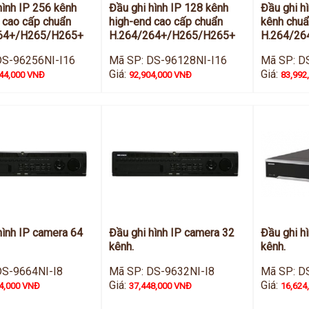
hình IP 256 kênh
Đầu ghi hình IP 128 kênh
Đầu ghi h
 cao cấp chuẩn
high-end cao cấp chuẩn
kênh chu
64+/H265/H265+
H.264/264+/H265/H265+
H.264/26
DS-96256NI-I16
Mã SP: DS-96128NI-I16
Mã SP: D
Giá:
Giá:
44,000 VNĐ
92,904,000 VNĐ
83,992
hình IP camera 64
Đầu ghi hình IP camera 32
Đầu ghi h
kênh.
kênh.
DS-9664NI-I8
Mã SP: DS-9632NI-I8
Mã SP: D
Giá:
Giá:
4,000 VNĐ
37,448,000 VNĐ
16,624