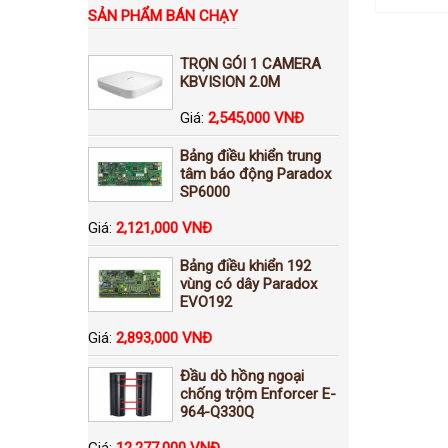
SẢN PHẨM BÁN CHẠY
TRỌN GÓI 1 CAMERA
KBVISION 2.0M
Giá:
2,545,000 VNĐ
Bảng điều khiển trung
tâm báo động Paradox
SP6000
Giá:
2,121,000 VNĐ
Bảng điều khiển 192
vùng có dây Paradox
EVO192
Giá:
2,893,000 VNĐ
Đầu dò hồng ngoại
chống trộm Enforcer E-
964-Q330Q
Giá:
12,277,000 VNĐ