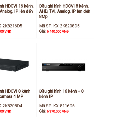
ình HDCVI 16 kênh,
Đầu ghi hình HDCVI 8 kênh,
Analog, IP lên đến
AHD, TVI, Analog, IP lên đến
8Mp
X-2K8216D5
Mã SP: KX-2K8208D5
Giá:
000 VNĐ
6,440,000 VNĐ
ình HDCVI 8 kênh
Đầu ghi hình 16 kênh + 8
 camera 4 MP
kênh IP
X-2K8208D4
Mã SP: KX-8116D6
Giá:
000 VNĐ
6,370,000 VNĐ