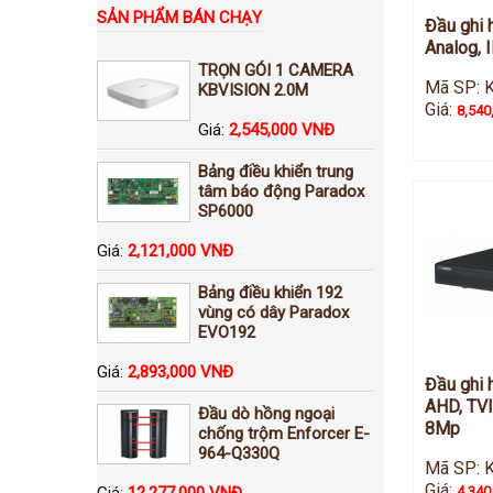
SẢN PHẨM BÁN CHẠY
Đầu ghi 
Analog, 
TRỌN GÓI 1 CAMERA
Mã SP: 
KBVISION 2.0M
Giá:
8,540
Giá:
2,545,000 VNĐ
Bảng điều khiển trung
tâm báo động Paradox
SP6000
Giá:
2,121,000 VNĐ
Bảng điều khiển 192
vùng có dây Paradox
EVO192
Giá:
2,893,000 VNĐ
Đầu ghi 
AHD, TVI
Đầu dò hồng ngoại
8Mp
chống trộm Enforcer E-
964-Q330Q
Mã SP: 
Giá:
Giá:
12,277,000 VNĐ
4,340