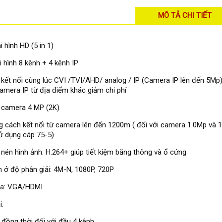
MÔ TẢ CHI TIẾT
i hình HD (5 in 1)
i hình 8 kênh + 4 kênh IP
 kết nối cùng lúc CVI /TVI/AHD/ analog / IP (Camera IP lên đến 5Mp
camera IP từ địa điểm khác giảm chi phí
 camera 4 MP (2K)
 cách kết nối từ camera lên đến 1200m ( đối với camera 1.0Mp và 1.
ử dụng cáp 75-5)
nén hình ảnh: H.264+ giúp tiết kiệm băng thông và ổ cứng
h ở độ phân giải: 4M-N, 1080P, 720P
ra: VGA/HDMI
i:
 đồng thời đối với đầu 4 kênh