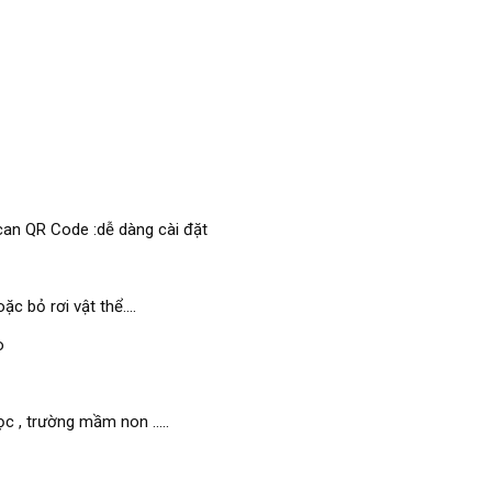
can QR Code :dễ dàng cài đặt
 bỏ rơi vật thể....
o
c , trường mầm non .....