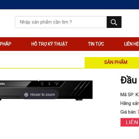
I PHÁP
HỖ TRỢ KỸ THUẬT
TIN TỨC
LIÊN HỆ
SẢN PHẨM
Đầu 
Hover to zoom
Mã SP: 
Hãng sản
Giá bán: