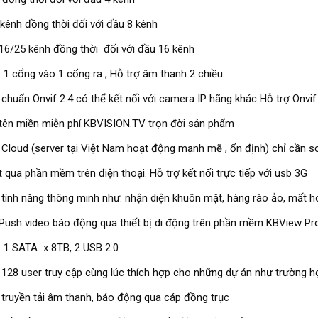
kênh đồng thời đối với đầu 8 kênh
16/25 kênh đồng thời đối với đầu 16 kênh
: 1 cổng vào 1 cổng ra , Hỗ trợ âm thanh 2 chiều
 chuẩn Onvif 2.4 có thể kết nối với camera IP hãng khác Hỗ trợ Onvif
tên miền miễn phí KBVISION.TV trọn đời sản phẩm
 Cloud (server tại Việt Nam hoạt động mạnh mẽ , ổn định) chỉ cần s
t qua phần mềm trên điện thoại. Hỗ trợ kết nối trực tiếp với usb 3G
 tính năng thông minh như: nhận diện khuôn mặt, hàng rào ảo, mất hoặc
Push video báo động qua thiết bị di động trên phần mềm KBView Pr
: 1 SATA x 8TB, 2 USB 2.0
 128 user truy cập cùng lúc thích hợp cho những dự án như trường họ
 truyền tải âm thanh, báo động qua cáp đồng trục