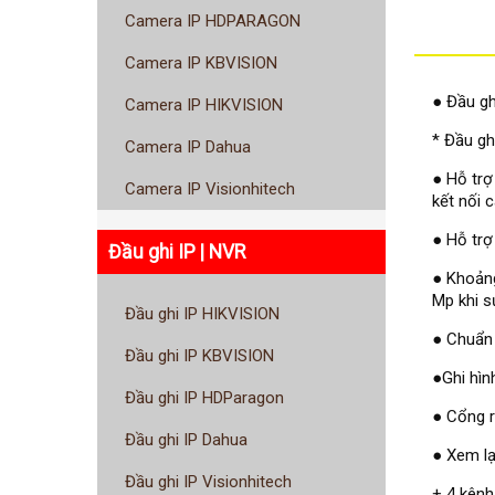
Camera IP HDPARAGON
Camera IP KBVISION
● Đầu gh
Camera IP HIKVISION
* Đầu gh
Camera IP Dahua
● Hỗ trợ
Camera IP Visionhitech
kết nối 
● Hỗ trợ
Đầu ghi IP | NVR
● Khoảng
Mp khi s
Đầu ghi IP HIKVISION
● Chuẩn 
Đầu ghi IP KBVISION
●Ghi hìn
Đầu ghi IP HDParagon
● Cổng 
Đầu ghi IP Dahua
● Xem lạ
Đầu ghi IP Visionhitech
+ 4 kênh