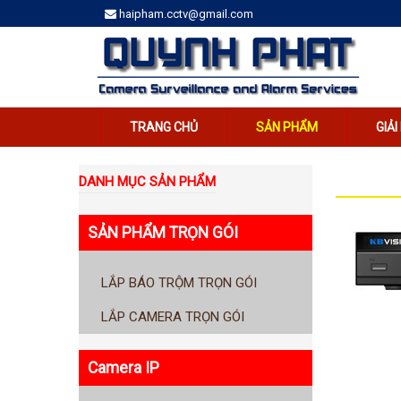
haipham.cctv@gmail.com
TRANG CHỦ
SẢN PHẨM
GIẢ
DANH MỤC SẢN PHẨM
SẢN PHẨM TRỌN GÓI
LẮP BÁO TRỘM TRỌN GÓI
LẮP CAMERA TRỌN GÓI
Camera IP