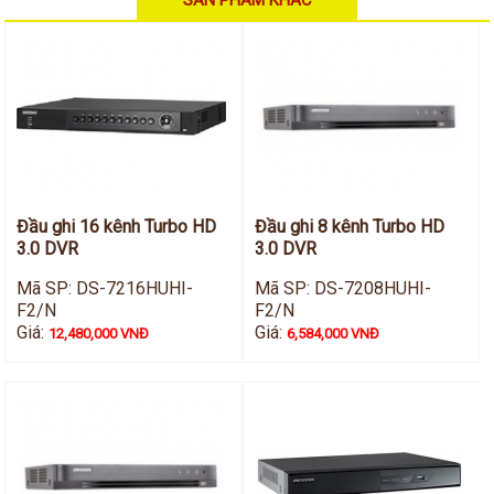
SẢN PHẨM KHÁC
Hỗ trợ kỹ thuật
Hướng dẫn sử dụng
Tài liệu kỹ thuật
Tin tức
Liên hệ
Đầu ghi 16 kênh Turbo HD
Đầu ghi 8 kênh Turbo HD
3.0 DVR
3.0 DVR
Mã SP: DS-7216HUHI-
Mã SP: DS-7208HUHI-
F2/N
F2/N
Giá:
Giá:
12,480,000 VNĐ
6,584,000 VNĐ