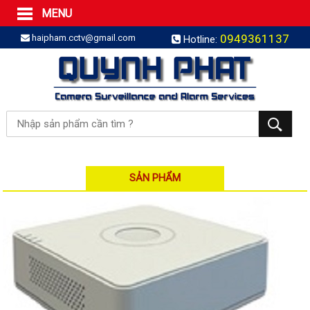
MENU
Trang Chủ
0949361137
haipham.cctv@gmail.com
Hotline:
Sản phẩm
SẢN PHẨM TRỌN GÓI
LẮP BÁO TRỘM TRỌN GÓI
LẮP CAMERA TRỌN GÓI
Camera IP
Camera IP HDPARAGON
Camera IP KBVISION
SẢN PHẨM
Camera IP HIKVISION
Camera IP Dahua
Camera IP Visionhitech
Đầu ghi IP | NVR
Đầu ghi IP HIKVISION