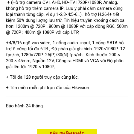
+ (Hỗ trợ camera CVI, AHD, HD-TVI 720P/1080P, Analog,
Đầu ghi Visionhitech
không hỗ trợ thêm camera IP; Lưu ý phải cắm camera cùng
loại thành từng cặp, ví dụ 1-2;3-4;5-6...), hỗ trợ H.264+ tiết
Đầu ghi Dahua
kiệm 50% dung lượng lưu trữ, Tín hiệu truyền khoảng cách xa
Đầu ghi KBVISION
hơn: 1200m @ 720P , 800m @ 1080P với cáp đồng RG6, 500m
@ 720P ; 400m @ 1080P với cáp UTP,
Thiết bị chống trộm
Thiết bị chống trộm Paradox
+4/8/16 ngõ vào video, 1 cổng audio input, 1 cổng SATA hỗ
trợ ổ cứng tối đa 6TB , Độ phân giải ghi hình: 1920×1080P: 12
Thiết bị Enforcer
fps/ch, 1280×720P: 25(P)/30(N) fps/ch , Kích thước: 200 ×
200 × 45mm, Nguồn 12V, Cổng ra HDMI và VGA với Độ phân
access control
giải lên tới: 1920 × 1080P,
Khóa điện tử VIRO
+ Tối đa 128 người truy cập cùng lúc,
Khóa điện tử KBVISION
+ Tên miền miễn phí trọn đời của Hikvision.
Access control Syris
Giải pháp
Bảo hành 24 tháng.
LẮP ĐẶT CAMERA TRỌN GÓI
GIẢI PHÁP CAMERA AN NINH
BÁO ĐỘNG CHỐNG TRỘM
GIẢI PHÁP GIÁM SÁT RA VÀO
GIẢI PHÁP NHỎ TRỌN GÓI