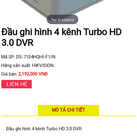
Đầu ghi IP KBVISION
Đầu ghi IP HDParagon
Tap to expand
Đầu ghi IP Dahua
Đầu ghi hình 4 kênh Turbo HD
Đầu ghi IP Visionhitech
3.0 DVR
Camera Analog
Camera HIKVISION
Mã SP: DS-7104HQHI-F1/N
Camera Dahua
Hãng sản xuất: HIKVISION.
Giá bán:
2,192,000 VNĐ
Camera Visionhitech
Camera KBVISION
Camera HDParagon
Đầu ghi Analog
MÔ TẢ CHI TIẾT
Đầu ghi HDParagon
Đầu ghi HIKVISION
Đầu ghi hình 4 kênh Turbo HD 3.0 DVR