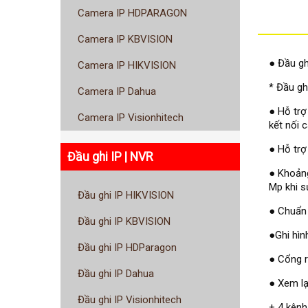
Camera IP HDPARAGON
Camera IP KBVISION
● Đầu gh
Camera IP HIKVISION
* Đầu gh
Camera IP Dahua
● Hỗ trợ
Camera IP Visionhitech
kết nối 
● Hỗ trợ
Đầu ghi IP | NVR
● Khoảng
Mp khi s
Đầu ghi IP HIKVISION
● Chuẩn 
Đầu ghi IP KBVISION
●Ghi hìn
Đầu ghi IP HDParagon
● Cổng 
Đầu ghi IP Dahua
● Xem lạ
Đầu ghi IP Visionhitech
+ 4 kênh