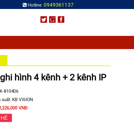
0949361137
Hotline:
ghi hình 4 kênh + 2 kênh IP
KX-8104D6
 xuất: KB VISION.
2,226,000 VNĐ