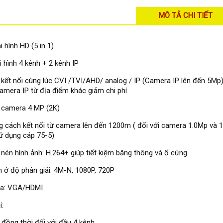
MÔ TẢ CHI TIẾT
i hình HD (5 in 1)
i hình 4 kênh + 2 kênh IP
 kết nối cùng lúc CVI /TVI/AHD/ analog / IP (Camera IP lên đến 5Mp
camera IP từ địa điểm khác giảm chi phí
 camera 4 MP (2K)
 cách kết nối từ camera lên đến 1200m ( đối với camera 1.0Mp và 1.
ử dụng cáp 75-5)
nén hình ảnh: H.264+ giúp tiết kiệm băng thông và ổ cứng
h ở độ phân giải: 4M-N, 1080P, 720P
ra: VGA/HDMI
i:
 đồng thời đối với đầu 4 kênh