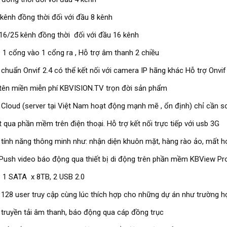
kênh đồng thời đối với đầu 8 kênh
16/25 kênh đồng thời đối với đầu 16 kênh
: 1 cổng vào 1 cổng ra , Hỗ trợ âm thanh 2 chiều
 chuẩn Onvif 2.4 có thể kết nối với camera IP hãng khác Hỗ trợ Onvif
tên miền miễn phí KBVISION.TV trọn đời sản phẩm
 Cloud (server tại Việt Nam hoạt động mạnh mẽ , ổn định) chỉ cần s
t qua phần mềm trên điện thoại. Hỗ trợ kết nối trực tiếp với usb 3G
 tính năng thông minh như: nhận diện khuôn mặt, hàng rào ảo, mất hoặc
Push video báo động qua thiết bị di động trên phần mềm KBView Pr
: 1 SATA x 8TB, 2 USB 2.0
 128 user truy cập cùng lúc thích hợp cho những dự án như trường họ
 truyền tải âm thanh, báo động qua cáp đồng trục