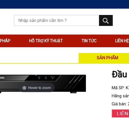
I PHÁP
HỖ TRỢ KỸ THUẬT
TIN TỨC
LIÊN HỆ
SẢN PHẨM
Đầu 
Hover to zoom
Mã SP: 
Hãng sản
Giá bán: