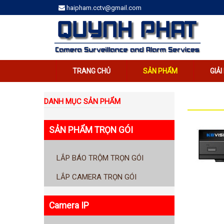
haipham.cctv@gmail.com
TRANG CHỦ
SẢN PHẨM
GIẢ
DANH MỤC SẢN PHẨM
SẢN PHẨM TRỌN GÓI
LẮP BÁO TRỘM TRỌN GÓI
LẮP CAMERA TRỌN GÓI
Camera IP