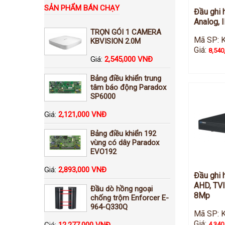
SẢN PHẨM BÁN CHẠY
Đầu ghi 
Analog, 
TRỌN GÓI 1 CAMERA
Mã SP: 
KBVISION 2.0M
Giá:
8,540
Giá:
2,545,000 VNĐ
Bảng điều khiển trung
tâm báo động Paradox
SP6000
Giá:
2,121,000 VNĐ
Bảng điều khiển 192
vùng có dây Paradox
EVO192
Giá:
2,893,000 VNĐ
Đầu ghi 
AHD, TVI
Đầu dò hồng ngoại
8Mp
chống trộm Enforcer E-
964-Q330Q
Mã SP: 
Giá:
Giá:
12,277,000 VNĐ
4,340