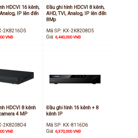
ình HDCVI 16 kênh,
Đầu ghi hình HDCVI 8 kênh,
Analog, IP lên đến
AHD, TVI, Analog, IP lên đến
8Mp
X-2K8216D5
Mã SP: KX-2K8208D5
Giá:
000 VNĐ
6,440,000 VNĐ
ình HDCVI 8 kênh
Đầu ghi hình 16 kênh + 8
 camera 4 MP
kênh IP
X-2K8208D4
Mã SP: KX-8116D6
Giá:
000 VNĐ
6,370,000 VNĐ