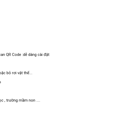
can QR Code :dễ dàng cài đặt
 bỏ rơi vật thể....
o
c , trường mầm non .....