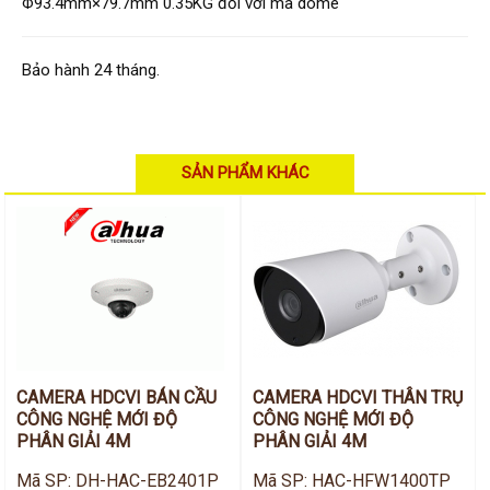
Hỗ trợ kỹ thuật
Φ93.4mm×79.7mm 0.35KG đối với mã dome
Hướng dẫn sử dụng
Tài liệu kỹ thuật
Tin tức
Bảo hành 24 tháng.
Liên hệ
SẢN PHẨM KHÁC
CAMERA HDCVI BÁN CẦU
CAMERA HDCVI THÂN TRỤ
CÔNG NGHỆ MỚI ĐỘ
CÔNG NGHỆ MỚI ĐỘ
PHÂN GIẢI 4M
PHÂN GIẢI 4M
Mã SP: DH-HAC-EB2401P
Mã SP: HAC-HFW1400TP