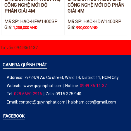
CÔNG NGHỆ MỚI ĐỘ
CÔNG NGHỆ MỚI ĐỘ PHÂN
PHÂN GIẢI 4M
GIẢI 4M
Mã SP: HAC-HFW1400SP
Mã SP: HAC-HDW1400RP
Giá:
Giá:
1,238,000 VNĐ
990,000 VNĐ
Tư vấn 0949361137
CAMERA QUỲNH PHÁT
Address: 79/24/9 Au Co street, Ward 14, District 11, HCM City
0949 36 11 37
Website:
www.quynhphat.com
| Hotline:
028 6650 2916
|
0915 375 940
Tel:
Zalo:
Email: contact@quynhphat.com | haipham.cctv@gmail.com
FACEBOOK