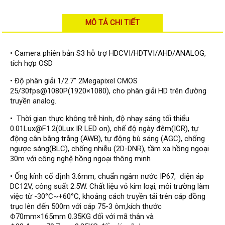
Đầu ghi Visionhitech
MÔ TẢ CHI TIẾT
Đầu ghi Dahua
Đầu ghi KBVISION
• Camera phiên bản S3 hỗ trợ HDCVI/HDTVI/AHD/ANALOG,
Thiết bị chống trộm
tích hợp OSD
Thiết bị chống trộm Paradox
• Độ phân giải 1/2.7" 2Megapixel CMOS
Thiết bị Enforcer
25/30fps@1080P(1920×1080), cho phân giải HD trên đường
truyền analog.
access control
• Thời gian thực không trễ hình, độ nhạy sáng tối thiểu
Khóa điện tử VIRO
0.01Lux@F1.2(0Lux IR LED on), chế độ ngày đêm(ICR), tự
Khóa điện tử KBVISION
động cân bằng trắng (AWB), tự động bù sáng (AGC), chống
ngược sáng(BLC), chống nhiễu (2D-DNR), tầm xa hồng ngoại
Access control Syris
30m với công nghệ hồng ngoại thông minh
Giải pháp
• Ống kính cố định 3.6mm, chuẩn ngâm nước IP67, điện áp
LẮP ĐẶT CAMERA TRỌN GÓI
DC12V, công suất 2.5W. Chất liệu vỏ kim loại, môi trường làm
GIẢI PHÁP CAMERA AN NINH
việc từ -30°C~+60°C, khoảng cách truyền tải trên cáp đồng
BÁO ĐỘNG CHỐNG TRỘM
trục lên đến 500m với cáp 75-3 ôm,kích thước
GIẢI PHÁP GIÁM SÁT RA VÀO
GIẢI PHÁP NHỎ TRỌN GÓI
Φ70mm×165mm 0.35KG đối với mã thân và