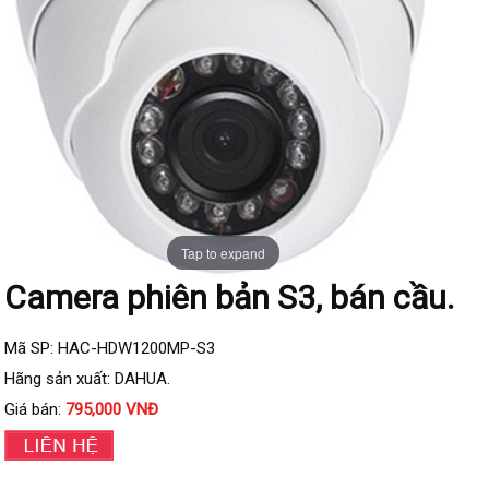
Đầu ghi IP KBVISION
Đầu ghi IP HDParagon
Đầu ghi IP Dahua
Đầu ghi IP Visionhitech
Camera Analog
Camera HIKVISION
Camera Dahua
Tap to expand
Camera Visionhitech
Camera phiên bản S3, bán cầu.
Camera KBVISION
Mã SP: HAC-HDW1200MP-S3
Camera HDParagon
Hãng sản xuất: DAHUA.
Đầu ghi Analog
Giá bán:
795,000 VNĐ
Đầu ghi HDParagon
Đầu ghi HIKVISION