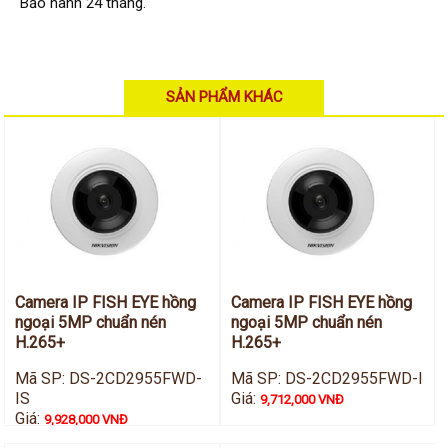
Hỗ trợ kỹ thuật
Bảo hành 24 tháng.
Hướng dẫn sử dụng
Tài liệu kỹ thuật
Tin tức
Liên hệ
SẢN PHẨM KHÁC
Camera IP FISH EYE hồng
Camera IP FISH EYE hồng
ngoại 5MP chuẩn nén
ngoại 5MP chuẩn nén
H.265+
H.265+
Mã SP: DS-2CD2955FWD-
Mã SP: DS-2CD2955FWD-I
IS
Giá:
9,712,000 VNĐ
Giá:
9,928,000 VNĐ