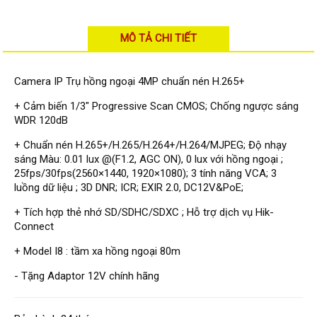
Đầu ghi Visionhitech
Đầu ghi Dahua
MÔ TẢ CHI TIẾT
Đầu ghi KBVISION
Thiết bị chống trộm
Camera IP Trụ hồng ngoại 4MP chuẩn nén H.265+
Thiết bị chống trộm Paradox
+ Cảm biến 1/3" Progressive Scan CMOS; Chống ngược sáng
WDR 120dB
Thiết bị Enforcer
+ Chuẩn nén H.265+/H.265/H.264+/H.264/MJPEG; Độ nhạy
access control
sáng Màu: 0.01 lux @(F1.2, AGC ON), 0 lux với hồng ngoại ;
Khóa điện tử VIRO
25fps/30fps(2560×1440, 1920×1080); 3 tính năng VCA; 3
luồng dữ liệu ; 3D DNR; ICR; EXIR 2.0, DC12V&PoE;
Khóa điện tử KBVISION
+ Tích hợp thẻ nhớ SD/SDHC/SDXC ; Hỗ trợ dịch vụ Hik-
Access control Syris
Connect
Giải pháp
+ Model I8 : tầm xa hồng ngoại 80m
LẮP ĐẶT CAMERA TRỌN GÓI
GIẢI PHÁP CAMERA AN NINH
- Tặng Adaptor 12V chính hãng
BÁO ĐỘNG CHỐNG TRỘM
GIẢI PHÁP GIÁM SÁT RA VÀO
GIẢI PHÁP NHỎ TRỌN GÓI