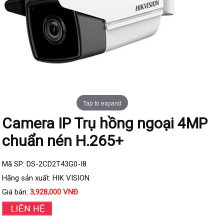
Đầu ghi IP KBVISION
Đầu ghi IP HDParagon
Đầu ghi IP Dahua
Đầu ghi IP Visionhitech
Camera Analog
Camera HIKVISION
Tap to expand
Camera Dahua
Camera IP Trụ hồng ngoại 4MP
Camera Visionhitech
chuẩn nén H.265+
Camera KBVISION
Camera HDParagon
Mã SP: DS-2CD2T43G0-I8
Đầu ghi Analog
Hãng sản xuất: HIK VISION.
Đầu ghi HDParagon
Giá bán:
3,928,000 VNĐ
Đầu ghi HIKVISION