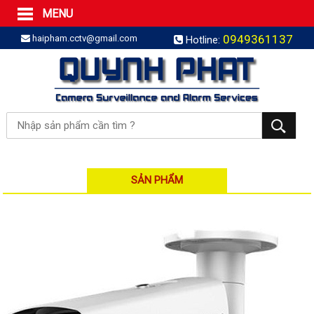
MENU
Trang Chủ
0949361137
haipham.cctv@gmail.com
Hotline:
Sản phẩm
SẢN PHẨM TRỌN GÓI
LẮP BÁO TRỘM TRỌN GÓI
LẮP CAMERA TRỌN GÓI
Camera IP
Camera IP HDPARAGON
Camera IP KBVISION
SẢN PHẨM
Camera IP HIKVISION
Camera IP Dahua
Camera IP Visionhitech
Đầu ghi IP | NVR
Đầu ghi IP HIKVISION