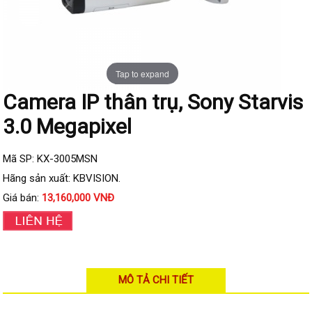
Đầu ghi IP KBVISION
Đầu ghi IP HDParagon
Đầu ghi IP Dahua
Tap to expand
Đầu ghi IP Visionhitech
Camera IP thân trụ, Sony Starvis
Camera Analog
3.0 Megapixel
Camera HIKVISION
Camera Dahua
Mã SP: KX-3005MSN
Camera Visionhitech
Hãng sản xuất: KBVISION.
Giá bán:
13,160,000 VNĐ
Camera KBVISION
Camera HDParagon
Đầu ghi Analog
Đầu ghi HDParagon
MÔ TẢ CHI TIẾT
Đầu ghi HIKVISION