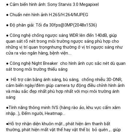
Đầu ghi Visionhitech
● Cảm biến hình ảnh: Sony Starvis 3.0 Megapixel
Đầu ghi Dahua
● Chuẩn nén hình ảnh H.265/H.264/MJPEG
● Độ phân giải: Tối đa 30fps@3MP(2048x1536)
Đầu ghi KBVISION
Thiết bị chống trộm
● Công nghệ chống ngược sáng WDR lên đến 140dB, giúp
quan sát rõ nét trong môi trường ngược sáng phù hợp cho
Thiết bị chống trộm Paradox
những vị trí quan trọngnhưng thường ở vị trí ngược sáng như
cửa ra vào ngân hàng, bệnh viện....
Thiết bị Enforcer
access control
● Công nghệ Night Breaker cho hình ảnh cực sắc nét dù quan
sát trong môi trường thiếu sáng
Khóa điện tử VIRO
● Hỗ trợ cân bằng ánh sáng, bù sáng, chống nhiễu 3D-DNR,
Khóa điện tử KBVISION
cảm biến ngày/đêm giúp camera tự động điều chỉnh hình ảnh
và màu sắc đẹp nhất phù hợp nhất với mọi môi trường ánh
Access control Syris
sáng
Giải pháp
LẮP ĐẶT CAMERA TRỌN GÓI
●Tính năng thông minh IVS (hàng rào ảo, khu vực cấm xâm
GIẢI PHÁP CAMERA AN NINH
nhập...), Đếm người, Heatmap...
BÁO ĐỘNG CHỐNG TRỘM
GIẢI PHÁP GIÁM SÁT RA VÀO
●Hỗ trợ nhận diện khuôn mặt , phát hiện âm thanh bất
GIẢI PHÁP NHỎ TRỌN GÓI
thường, phát hiện mất vật thể hay vật thể bị bỏ quên ,.. giúp