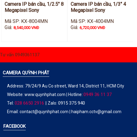
Camera IP bán cầu, 1/2.5" 8
Camera IP bán cầu, 1/3" 4
Megapixel Sony
Megapixel Sony
Mã SP: KX-8004MN
Mã SP: KX-4004MN
Giá:
Giá:
8,540,000 VNĐ
6,720,000 VNĐ
Tư vấn 0949361137
CAMERA QUỲNH PHÁT
Address: 79/24/9 Au Co street, Ward 14, District 11, HCM City
0949 36 11 37
Website:
www.quynhphat.com
| Hotline:
028 6650 2916
|
0915 375 940
Tel:
Zalo:
Email: contact@quynhphat.com | haipham.cctv@gmail.com
FACEBOOK