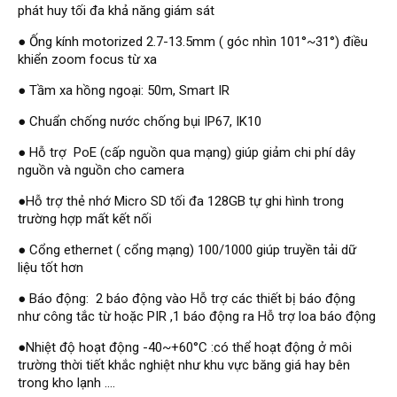
Hỗ trợ kỹ thuật
phát huy tối đa khả năng giám sát
Hướng dẫn sử dụng
Tài liệu kỹ thuật
● Ống kính motorized 2.7-13.5mm ( góc nhìn 101°~31°) điều
Tin tức
khiển zoom focus từ xa
Liên hệ
● Tầm xa hồng ngoại: 50m, Smart IR
● Chuẩn chống nước chống bụi IP67, IK10
● Hỗ trợ PoE (cấp nguồn qua mạng) giúp giảm chi phí dây
nguồn và nguồn cho camera
●Hỗ trợ thẻ nhớ Micro SD tối đa 128GB tự ghi hình trong
trường hợp mất kết nối
● Cổng ethernet ( cổng mạng) 100/1000 giúp truyền tải dữ
liệu tốt hơn
● Báo động: 2 báo động vào Hỗ trợ các thiết bị báo động
như công tắc từ hoặc PIR ,1 báo động ra Hỗ trợ loa báo động
●Nhiệt độ hoạt động -40~+60°C :có thể hoạt động ở môi
trường thời tiết khắc nghiệt như khu vực băng giá hay bên
trong kho lạnh ....