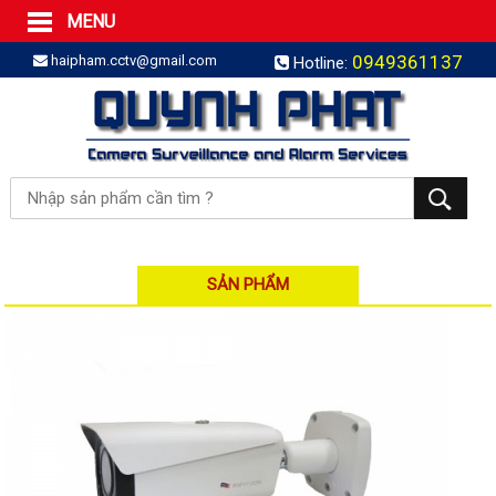
MENU
Trang Chủ
0949361137
haipham.cctv@gmail.com
Hotline:
Sản phẩm
SẢN PHẨM TRỌN GÓI
LẮP BÁO TRỘM TRỌN GÓI
LẮP CAMERA TRỌN GÓI
Camera IP
Camera IP HDPARAGON
Camera IP KBVISION
SẢN PHẨM
Camera IP HIKVISION
Camera IP Dahua
Camera IP Visionhitech
Đầu ghi IP | NVR
Đầu ghi IP HIKVISION