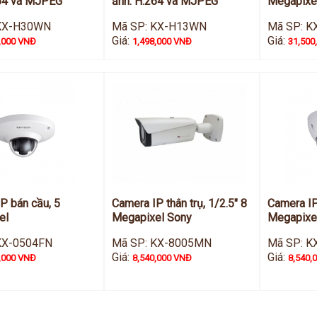
264 và MJPEG
ảnh: H.264 và MJPEG
Megapixe
 KX-H30WN
Mã SP: KX-H13WN
Mã SP: 
Giá:
Giá:
,000 VNĐ
1,498,000 VNĐ
31,500
P bán cầu, 5
Camera IP thân trụ, 1/2.5" 8
Camera IP
el
Megapixel Sony
Megapixe
KX-0504FN
Mã SP: KX-8005MN
Mã SP: 
Giá:
Giá:
,000 VNĐ
8,540,000 VNĐ
8,540,