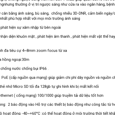
ngnhưng thường ở vị trí ngược sáng như cửa ra vào ngân hàng, bệnh v
 cân bằng ánh sáng, bù sáng, chống nhiễu 3D-DNR, cảm biến ngày/
nhất phù hợp nhất với mọi môi trường ánh sáng
 phát hiện sự xâm nhập từ bên ngoài
nhận diện khuôn mặt , phát hiện âm thanh , phát hiện mất vật thể hay 
ính đa tiêu cự 4~8mm zoom focus từ xa
a hồng ngoại:30m
chống nước chống bụi IP66 .
 PoE (cấp nguồn qua mạng) giúp giảm chi phí dây nguồn và nguồn 
thẻ nhớ Micro SD tối đa 128gb tự ghi hình khi bị mất kết nối
thernet ( cổng mạng) 100/1000 giúp truyền tải dữ liệu tốt hơn
ng: 2 báo động vào Hỗ trợ các thiết bị báo động như công tắc từ h
ộ hoạt động -40~+60°C :có thể hoạt động ở môi trường thời tiết khắ