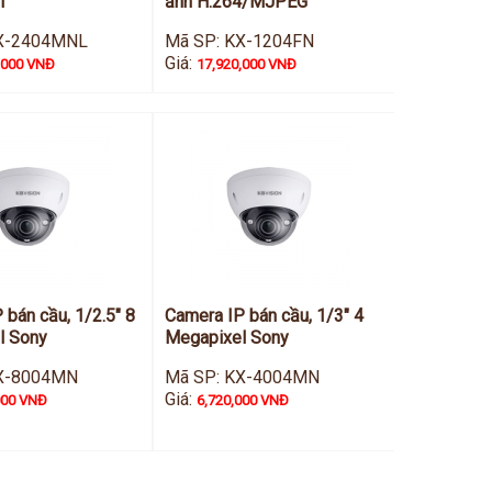
l
ảnh H.264/MJPEG
KX-2404MNL
Mã SP: KX-1204FN
Giá:
,000 VNĐ
17,920,000 VNĐ
 bán cầu, 1/2.5" 8
Camera IP bán cầu, 1/3" 4
l Sony
Megapixel Sony
KX-8004MN
Mã SP: KX-4004MN
Giá:
000 VNĐ
6,720,000 VNĐ