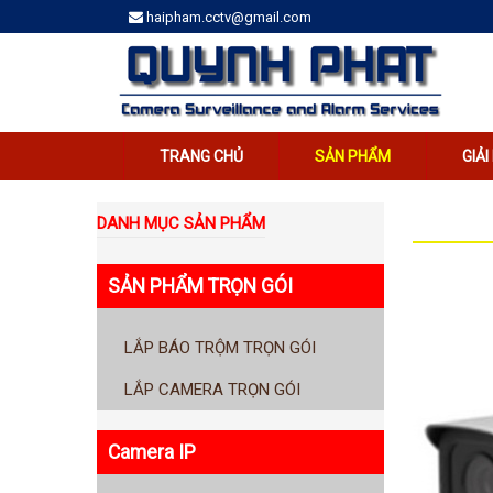
haipham.cctv@gmail.com
TRANG CHỦ
SẢN PHẨM
GIẢ
DANH MỤC SẢN PHẨM
SẢN PHẨM TRỌN GÓI
LẮP BÁO TRỘM TRỌN GÓI
LẮP CAMERA TRỌN GÓI
Camera IP