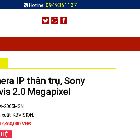
0949361137
Hotline:
ra IP thân trụ, Sony
vis 2.0 Megapixel
KX-2005MSN
 xuất: KBVISION.
12,460,000 VNĐ