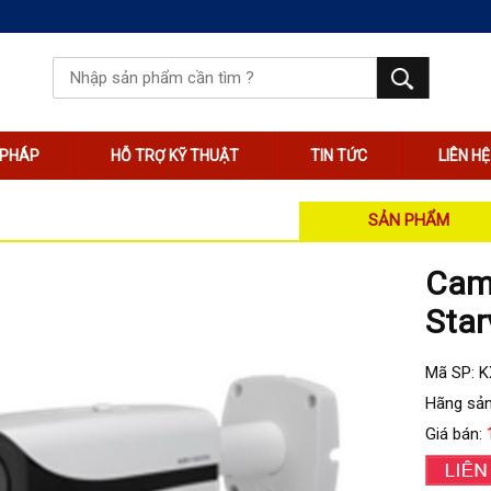
I PHÁP
HỖ TRỢ KỸ THUẬT
TIN TỨC
LIÊN HỆ
SẢN PHẨM
Came
Star
Mã SP: 
Hãng sản
Giá bán: