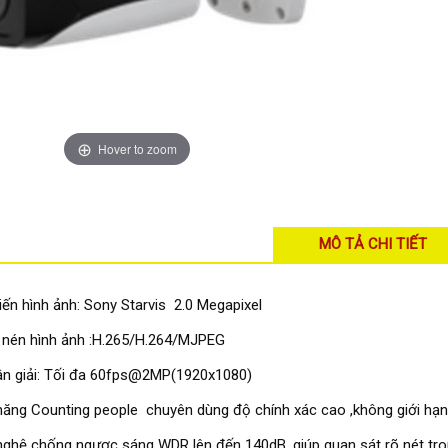
Hover to zoom
MÔ TẢ CHI TIẾT
ến hình ảnh: Sony Starvis 2.0 Megapixel
 nén hình ảnh :H.265/H.264/MJPEG
ân giải: Tối đa 60fps@2MP(1920x1080)
ăng Counting people chuyên dùng độ chính xác cao ,không giới hạn
ghệ chống ngược sáng WDR lên đến 140dB, giúp quan sát rõ nét tro