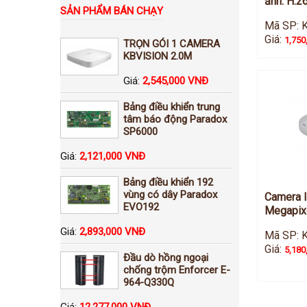
ảnh: H.
SẢN PHẨM BÁN CHẠY
Mã SP:
Giá:
1,750
TRỌN GÓI 1 CAMERA
KBVISION 2.0M
Giá:
2,545,000 VNĐ
Bảng điều khiển trung
tâm báo động Paradox
SP6000
Giá:
2,121,000 VNĐ
Bảng điều khiển 192
vùng có dây Paradox
Camera I
EVO192
Megapix
Giá:
2,893,000 VNĐ
Mã SP: 
Giá:
5,180
Đầu dò hồng ngoại
chống trộm Enforcer E-
964-Q330Q
Giá:
12,277,000 VNĐ