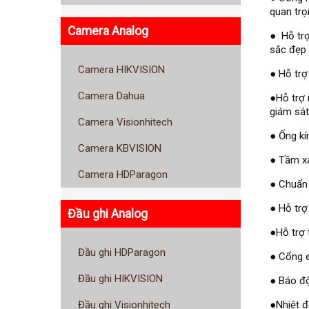
quan trọ
Camera Analog
● Hỗ trợ
sắc đẹp 
Camera HIKVISION
● Hỗ trợ
Camera Dahua
●Hỗ trợ 
giám sát
Camera Visionhitech
● Ống k
Camera KBVISION
● Tầm x
Camera HDParagon
● Chuẩn 
● Hỗ trợ
Đầu ghi Analog
●Hỗ trợ 
Đầu ghi HDParagon
● Cổng e
Đầu ghi HIKVISION
● Báo độ
●Nhiệt đ
Đầu ghi Visionhitech