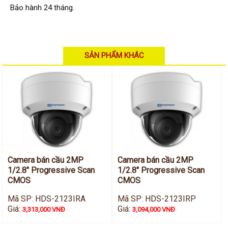
Hỗ trợ kỹ thuật
Bảo hành 24 tháng.
Hướng dẫn sử dụng
Tài liệu kỹ thuật
Tin tức
Liên hệ
SẢN PHẨM KHÁC
Camera bán cầu 2MP
Camera bán cầu 2MP
1/2.8" Progressive Scan
1/2.8" Progressive Scan
CMOS
CMOS
Mã SP: HDS-2123IRA
Mã SP: HDS-2123IRP
Giá:
Giá:
3,313,000 VNĐ
3,094,000 VNĐ