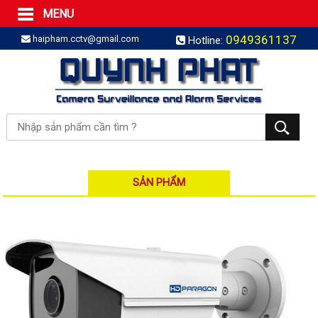
MENU
Trang Chủ
0949361137
haipham.cctv@gmail.com
Hotline:
Sản phẩm
SẢN PHẨM TRỌN GÓI
LẮP BÁO TRỘM TRỌN GÓI
LẮP CAMERA TRỌN GÓI
Camera IP
Camera IP HDPARAGON
Camera IP KBVISION
SẢN PHẨM
Camera IP HIKVISION
Camera IP Dahua
Camera IP Visionhitech
Đầu ghi IP | NVR
Đầu ghi IP HIKVISION