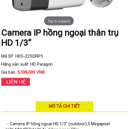
Đầu ghi IP KBVISION
Đầu ghi IP HDParagon
Tap to expand
Đầu ghi IP Dahua
Camera IP hồng ngoại thân trụ
Đầu ghi IP Visionhitech
HD 1/3“
Camera Analog
Camera HIKVISION
Mã SP: HDS-2252IRP5
Camera Dahua
Hãng sản xuất: HD Paragon.
Camera Visionhitech
Giá bán:
5,338,000 VNĐ
Camera KBVISION
Camera HDParagon
Đầu ghi Analog
MÔ TẢ CHI TIẾT
Đầu ghi HDParagon
Đầu ghi HIKVISION
- Camera IP hồng ngoại HD 1/3“ (outdoor),5 Megapixel