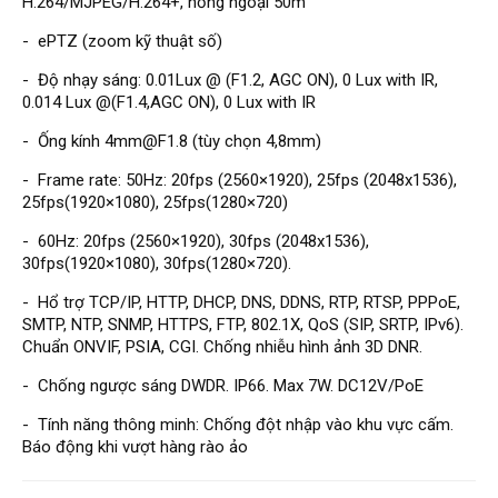
H.264/MJPEG/H.264+, hồng ngoại 50m
Đầu ghi Visionhitech
- ePTZ (zoom kỹ thuật số)
Đầu ghi Dahua
- Độ nhạy sáng: 0.01Lux @ (F1.2, AGC ON), 0 Lux with IR,
Đầu ghi KBVISION
0.014 Lux @(F1.4,AGC ON), 0 Lux with IR
Thiết bị chống trộm
- Ống kính 4mm@F1.8 (tùy chọn 4,8mm)
Thiết bị chống trộm Paradox
- Frame rate: 50Hz: 20fps (2560×1920), 25fps (2048x1536),
Thiết bị Enforcer
25fps(1920×1080), 25fps(1280×720)
access control
- 60Hz: 20fps (2560×1920), 30fps (2048x1536),
Khóa điện tử VIRO
30fps(1920×1080), 30fps(1280×720).
- Hổ trợ TCP/IP, HTTP, DHCP, DNS, DDNS, RTP, RTSP, PPPoE,
Khóa điện tử KBVISION
SMTP, NTP, SNMP, HTTPS, FTP, 802.1X, QoS (SIP, SRTP, IPv6).
Chuẩn ONVIF, PSIA, CGI. Chống nhiễu hình ảnh 3D DNR.
Access control Syris
Giải pháp
- Chống ngược sáng DWDR. IP66. Max 7W. DC12V/PoE
LẮP ĐẶT CAMERA TRỌN GÓI
GIẢI PHÁP CAMERA AN NINH
- Tính năng thông minh: Chống đột nhập vào khu vực cấm.
BÁO ĐỘNG CHỐNG TRỘM
Báo động khi vượt hàng rào ảo
GIẢI PHÁP GIÁM SÁT RA VÀO
GIẢI PHÁP NHỎ TRỌN GÓI