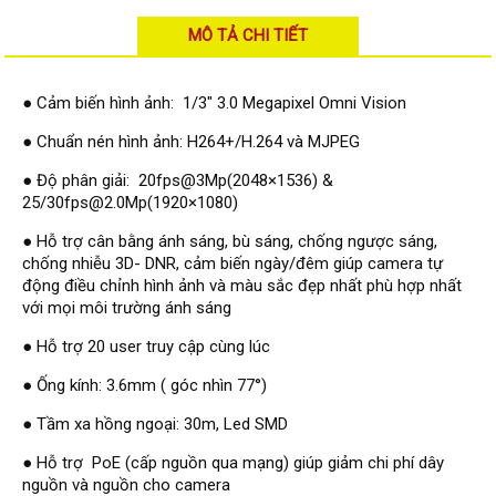
Đầu ghi Visionhitech
MÔ TẢ CHI TIẾT
Đầu ghi Dahua
Đầu ghi KBVISION
● Cảm biến hình ảnh: 1/3" 3.0 Megapixel Omni Vision
Thiết bị chống trộm
● Chuẩn nén hình ảnh: H264+/H.264 và MJPEG
Thiết bị chống trộm Paradox
● Độ phân giải: 20fps@3Mp(2048×1536) &
Thiết bị Enforcer
25/30fps@2.0Mp(1920×1080)
access control
● Hỗ trợ cân bằng ánh sáng, bù sáng, chống ngược sáng,
Khóa điện tử VIRO
chống nhiễu 3D- DNR, cảm biến ngày/đêm giúp camera tự
động điều chỉnh hình ảnh và màu sắc đẹp nhất phù hợp nhất
Khóa điện tử KBVISION
với mọi môi trường ánh sáng
Access control Syris
● Hỗ trợ 20 user truy cập cùng lúc
Giải pháp
● Ống kính: 3.6mm ( góc nhìn 77°)
LẮP ĐẶT CAMERA TRỌN GÓI
GIẢI PHÁP CAMERA AN NINH
● Tầm xa hồng ngoại: 30m, Led SMD
BÁO ĐỘNG CHỐNG TRỘM
GIẢI PHÁP GIÁM SÁT RA VÀO
● Hỗ trợ PoE (cấp nguồn qua mạng) giúp giảm chi phí dây
GIẢI PHÁP NHỎ TRỌN GÓI
nguồn và nguồn cho camera