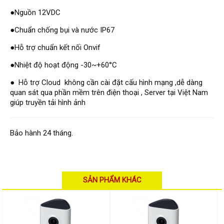
Hỗ trợ kỹ thuật
Hướng dẫn sử dụng
●Nguồn 12VDC
Tài liệu kỹ thuật
Tin tức
●Chuẩn chống bụi và nước IP67
Liên hệ
●Hỗ trợ chuẩn kết nối Onvif
●Nhiệt độ hoạt động -30~+60°C
● Hỗ trợ Cloud không cần cài đặt cấu hình mạng ,dễ dàng
quan sát qua phần mềm trên điện thoại , Server tại Việt Nam
giúp truyền tải hình ảnh
Bảo hành 24 tháng.
SẢN PHẨM KHÁC