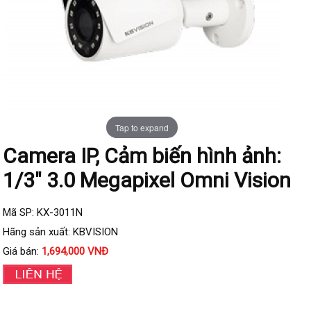
Đầu ghi IP KBVISION
Đầu ghi IP HDParagon
Đầu ghi IP Dahua
Đầu ghi IP Visionhitech
Camera Analog
Camera HIKVISION
Tap to expand
Camera Dahua
Camera IP, Cảm biến hình ảnh:
1/3" 3.0 Megapixel Omni Vision
Camera Visionhitech
Camera KBVISION
Mã SP: KX-3011N
Camera HDParagon
Hãng sản xuất: KBVISION
Đầu ghi Analog
Giá bán:
1,694,000 VNĐ
Đầu ghi HDParagon
Đầu ghi HIKVISION