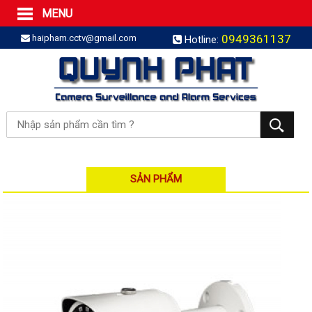
MENU
Trang Chủ
0949361137
haipham.cctv@gmail.com
Hotline:
Sản phẩm
SẢN PHẨM TRỌN GÓI
LẮP BÁO TRỘM TRỌN GÓI
LẮP CAMERA TRỌN GÓI
Camera IP
Camera IP HDPARAGON
Camera IP KBVISION
SẢN PHẨM
Camera IP HIKVISION
Camera IP Dahua
Camera IP Visionhitech
Đầu ghi IP | NVR
Đầu ghi IP HIKVISION