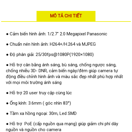
Đầu ghi Visionhitech
Đầu ghi Dahua
MÔ TẢ CHI TIẾT
Đầu ghi KBVISION
Thiết bị chống trộm
● Cảm biến hình ảnh: 1/2.7" 2.0 Megapixel Panasonic
Thiết bị chống trộm Paradox
● Chuẩn nén hình ảnh: H264+/H.264 và MJPEG
Thiết bị Enforcer
● Độ phân giải: 25/30fps@1080P(1920×1080)
access control
● Hỗ trợ cân bằng ánh sáng, bù sáng, chống ngược sáng,
Khóa điện tử VIRO
chống nhiễu 3D- DNR, cảm biến ngày/đêm giúp camera tự
động điều chỉnh hình ảnh và màu sắc đẹp nhất phù hợp nhất
Khóa điện tử KBVISION
với mọi môi trường ánh sáng
Access control Syris
● Hỗ trợ 20 user truy cập cùng lúc
Giải pháp
● Ống kính: 3.6mm ( góc nhìn 83°)
LẮP ĐẶT CAMERA TRỌN GÓI
GIẢI PHÁP CAMERA AN NINH
● Tầm xa hồng ngoại: 30m, Led SMD
BÁO ĐỘNG CHỐNG TRỘM
GIẢI PHÁP GIÁM SÁT RA VÀO
● Hỗ trợ PoE (cấp nguồn qua mạng) giúp giảm chi phí dây
GIẢI PHÁP NHỎ TRỌN GÓI
nguồn và nguồn cho camera