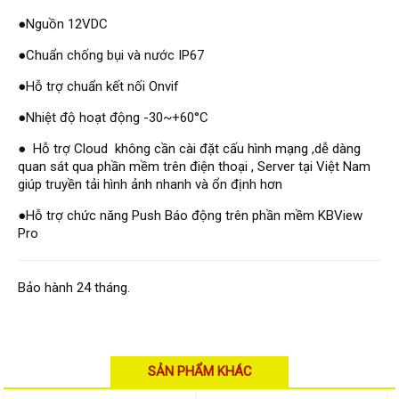
Hỗ trợ kỹ thuật
Hướng dẫn sử dụng
●Nguồn 12VDC
Tài liệu kỹ thuật
Tin tức
●Chuẩn chống bụi và nước IP67
Liên hệ
●Hỗ trợ chuẩn kết nối Onvif
●Nhiệt độ hoạt động -30~+60°C
● Hỗ trợ Cloud không cần cài đặt cấu hình mạng ,dễ dàng
quan sát qua phần mềm trên điện thoại , Server tại Việt Nam
giúp truyền tải hình ảnh nhanh và ổn định hơn
●Hỗ trợ chức năng Push Báo động trên phần mềm KBView
Pro
Bảo hành 24 tháng.
SẢN PHẨM KHÁC