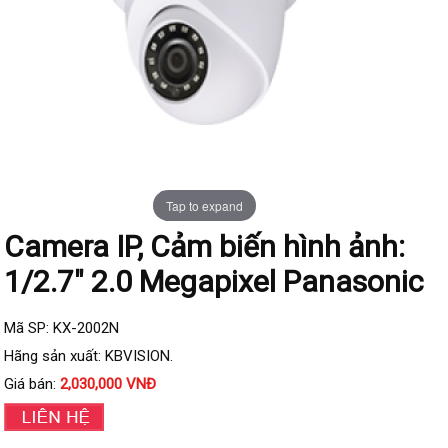
Đầu ghi IP KBVISION
Đầu ghi IP HDParagon
Đầu ghi IP Dahua
Đầu ghi IP Visionhitech
Camera Analog
Camera HIKVISION
Tap to expand
Camera Dahua
Camera IP, Cảm biến hình ảnh:
Camera Visionhitech
1/2.7" 2.0 Megapixel Panasonic
Camera KBVISION
Camera HDParagon
Mã SP: KX-2002N
Đầu ghi Analog
Hãng sản xuất: KBVISION.
Đầu ghi HDParagon
Giá bán:
2,030,000 VNĐ
Đầu ghi HIKVISION