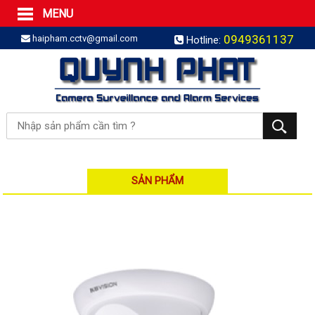
MENU
Trang Chủ
0949361137
haipham.cctv@gmail.com
Hotline:
Sản phẩm
SẢN PHẨM TRỌN GÓI
LẮP BÁO TRỘM TRỌN GÓI
LẮP CAMERA TRỌN GÓI
Camera IP
Camera IP HDPARAGON
Camera IP KBVISION
SẢN PHẨM
Camera IP HIKVISION
Camera IP Dahua
Camera IP Visionhitech
Đầu ghi IP | NVR
Đầu ghi IP HIKVISION