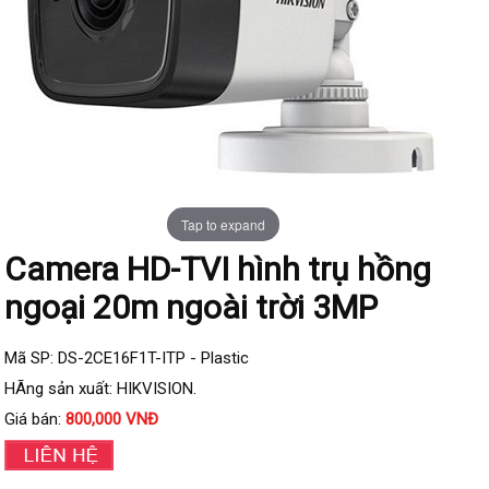
Đầu ghi IP KBVISION
Đầu ghi IP HDParagon
Đầu ghi IP Dahua
Đầu ghi IP Visionhitech
Camera Analog
Camera HIKVISION
Tap to expand
Camera Dahua
Camera HD-TVI hình trụ hồng
Camera Visionhitech
ngoại 20m ngoài trời 3MP
Camera KBVISION
Camera HDParagon
Mã SP: DS-2CE16F1T-ITP - Plastic
Đầu ghi Analog
HÃng sản xuất: HIKVISION.
Đầu ghi HDParagon
Giá bán:
800,000 VNĐ
Đầu ghi HIKVISION