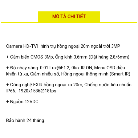
Đầu ghi Visionhitech
Đầu ghi Dahua
MÔ TẢ CHI TIẾT
Đầu ghi KBVISION
Thiết bị chống trộm
Thiết bị chống trộm Paradox
Camera HD-TVI hình trụ hồng ngoại 20m ngoài trời 3MP
Thiết bị Enforcer
+ Cảm biến CMOS 3Mp, Ống kính 3.6mm (Đặt hàng 2.8/6mm)
access control
+ Độ nhạy sáng: 0.01 Lux@F1.2, 0lux IR ON, Menu OSD điều
Khóa điện tử VIRO
khiển từ xa, Giảm nhiễu số, Hồng ngoại thông minh (Smart IR)
Khóa điện tử KBVISION
+ Công nghệ EXIR hồng ngoại xa 20m, Chống nước tiêu chuẩn
IP66. 1920x1536@18fps
Access control Syris
+ Nguồn 12VDC.
Giải pháp
LẮP ĐẶT CAMERA TRỌN GÓI
GIẢI PHÁP CAMERA AN NINH
Bảo hành 24 tháng.
BÁO ĐỘNG CHỐNG TRỘM
GIẢI PHÁP GIÁM SÁT RA VÀO
GIẢI PHÁP NHỎ TRỌN GÓI