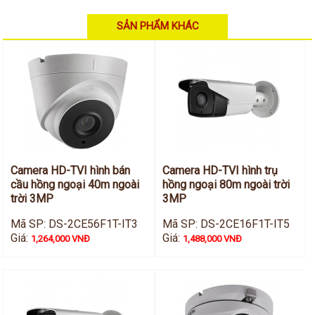
Hỗ trợ kỹ thuật
Hướng dẫn sử dụng
Tài liệu kỹ thuật
SẢN PHẨM KHÁC
Tin tức
Liên hệ
Camera HD-TVI hình bán
Camera HD-TVI hình trụ
cầu hồng ngoại 40m ngoài
hồng ngoại 80m ngoài trời
trời 3MP
3MP
Mã SP: DS-2CE56F1T-IT3
Mã SP: DS-2CE16F1T-IT5
Giá:
Giá:
1,264,000 VNĐ
1,488,000 VNĐ