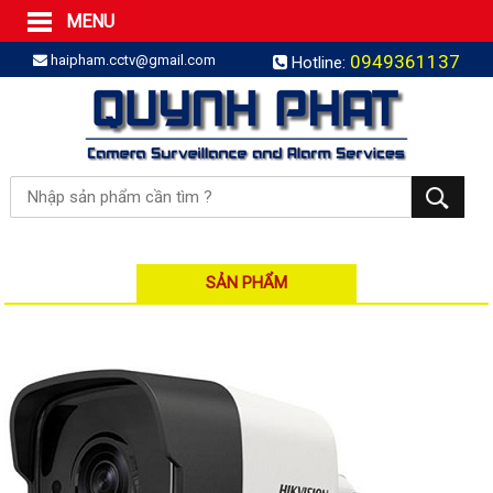
MENU
Trang Chủ
0949361137
haipham.cctv@gmail.com
Hotline:
Sản phẩm
SẢN PHẨM TRỌN GÓI
LẮP BÁO TRỘM TRỌN GÓI
LẮP CAMERA TRỌN GÓI
Camera IP
Camera IP HDPARAGON
Camera IP KBVISION
SẢN PHẨM
Camera IP HIKVISION
Camera IP Dahua
Camera IP Visionhitech
Đầu ghi IP | NVR
Đầu ghi IP HIKVISION