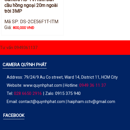
cầu hồng ngoại 20m ngoài
trời 3MP
Mã SP: DS-2CE56F1T-ITM
Giá:
800,000 VNĐ
Tư vấn 0949361137
CAMERA QUỲNH PHÁT
Address: 79/24/9 Au Co street, Ward 14, District 11, HCM City
0949 36 11 37
Website:
www.quynhphat.com
| Hotline:
028 6650 2916
|
0915 375 940
Tel:
Zalo:
Email: contact@quynhphat.com | haipham.cctv@gmail.com
FACEBOOK