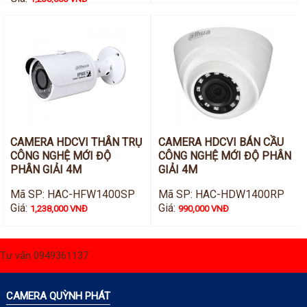
CAMERA HDCVI THÂN TRỤ
CAMERA HDCVI BÁN CẦU
CÔNG NGHỆ MỚI ĐỘ
CÔNG NGHỆ MỚI ĐỘ PHÂN
PHÂN GIẢI 4M
GIẢI 4M
Mã SP: HAC-HFW1400SP
Mã SP: HAC-HDW1400RP
Giá:
Giá:
1,238,000 VNĐ
990,000 VNĐ
Tư vấn 0949361137
CAMERA QUỲNH PHÁT