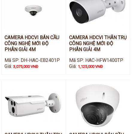
Hỗ trợ kỹ thuật
Hướng dẫn sử dụng
Tài liệu kỹ thuật
Tin tức
Liên hệ
CAMERA HDCVI BÁN CẦU
CAMERA HDCVI THÂN TRỤ
CÔNG NGHỆ MỚI ĐỘ
CÔNG NGHỆ MỚI ĐỘ
PHÂN GIẢI 4M
PHÂN GIẢI 4M
Mã SP: DH-HAC-EB2401P
Mã SP: HAC-HFW1400TP
Giá:
Giá:
3,075,000 VNĐ
1,125,000 VNĐ