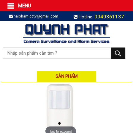
MENU
Trang Chủ
0949361137
haipham.cctv@gmail.com
Hotline:
Sản phẩm
SẢN PHẨM TRỌN GÓI
LẮP BÁO TRỘM TRỌN GÓI
LẮP CAMERA TRỌN GÓI
Camera IP
Camera IP HDPARAGON
Camera IP KBVISION
SẢN PHẨM
Camera IP HIKVISION
Camera IP Dahua
Camera IP Visionhitech
Đầu ghi IP | NVR
Đầu ghi IP HIKVISION
Tap to expand