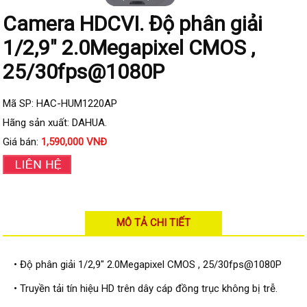
Đầu ghi IP KBVISION
Camera HDCVI. Độ phân giải
Đầu ghi IP HDParagon
1/2,9" 2.0Megapixel CMOS ,
Đầu ghi IP Dahua
25/30fps@1080P
Đầu ghi IP Visionhitech
Camera Analog
Mã SP: HAC-HUM1220AP
Camera HIKVISION
Hãng sản xuất: DAHUA.
Giá bán:
1,590,000 VNĐ
Camera Dahua
Camera Visionhitech
Camera KBVISION
MÔ TẢ CHI TIẾT
Camera HDParagon
Đầu ghi Analog
Đầu ghi HDParagon
• Độ phân giải 1/2,9" 2.0Megapixel CMOS , 25/30fps@1080P
Đầu ghi HIKVISION
• Truyền tải tín hiệu HD trên dây cáp đồng trục không bị trễ.