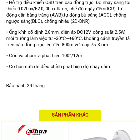
• Hỗ trợ điều khiển OSD trên cáp đồng trục. Độ nhạy sáng tối
Đầu ghi Visionhitech
thiểu 0.02Lux/F2.0, 0Lux IR on, chế độ ngày đêm(ICR), tự
động cân bằng trắng (AWB),tự động bù sáng (AGC), chống
Đầu ghi Dahua
ngược sáng(BLC), chống nhiễu (2D-DNR).
Đầu ghi KBVISION
• Ống kính cố định 2.8mm, điện áp DC12V, công suất 2.5W,
Thiết bị chống trộm
môi trường làm việc từ -30°C~+60°C, khoảng cách truyền tải
Thiết bị chống trộm Paradox
trên cáp đồng trục lên đến 800m với cáp 75-3 ôm
• Góc và phạm vi phát hiện 100°/12m
Thiết bị Enforcer
access control
• Có hai mức để điều chỉnh phát hiện độ nhạy cảm
Khóa điện tử VIRO
Bảo hành 24 tháng.
Khóa điện tử KBVISION
Access control Syris
Giải pháp
LẮP ĐẶT CAMERA TRỌN GÓI
SẢN PHẨM KHÁC
GIẢI PHÁP CAMERA AN NINH
BÁO ĐỘNG CHỐNG TRỘM
GIẢI PHÁP GIÁM SÁT RA VÀO
GIẢI PHÁP NHỎ TRỌN GÓI