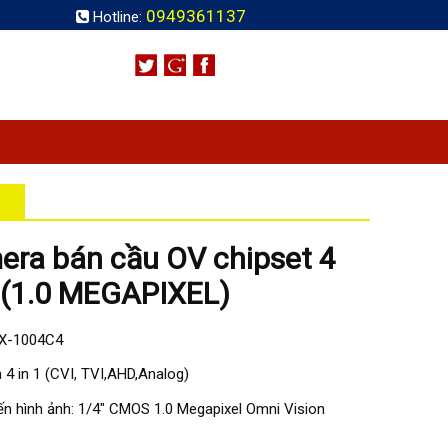
0949361137
Hotline:
ra bán cầu OV chipset 4
 (1.0 MEGAPIXEL)
KX-1004C4
 4 in 1 (CVI, TVI,AHD,Analog)
ến hình ảnh: 1/4" CMOS 1.0 Megapixel Omni Vision