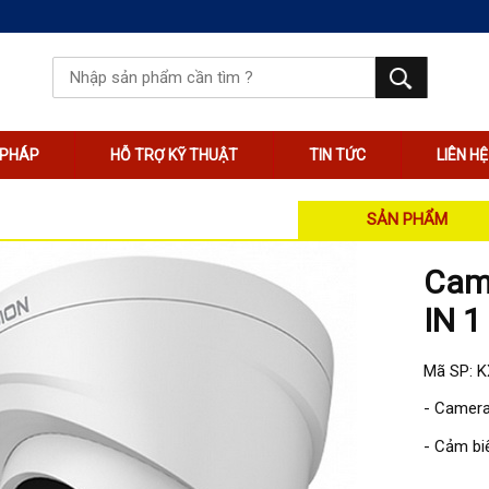
I PHÁP
HỖ TRỢ KỸ THUẬT
TIN TỨC
LIÊN HỆ
SẢN PHẨM
Came
IN 1
Mã SP: 
- Camera
- Cảm bi