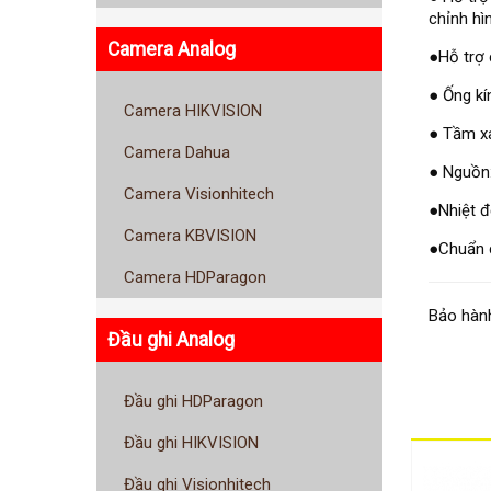
chỉnh hì
Camera Analog
●Hỗ trợ 
● Ống kí
Camera HIKVISION
● Tầm xa
Camera Dahua
● Nguồn
Camera Visionhitech
●Nhiệt 
Camera KBVISION
●Chuẩn 
Camera HDParagon
Bảo hành
Đầu ghi Analog
Đầu ghi HDParagon
Đầu ghi HIKVISION
Đầu ghi Visionhitech