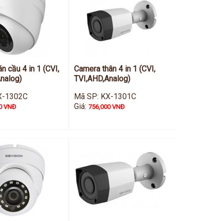
n cầu 4 in 1 (CVI,
Camera thân 4 in 1 (CVI,
nalog)
TVI,AHD,Analog)
X-1302C
Mã SP: KX-1301C
Giá:
0 VNĐ
756,000 VNĐ