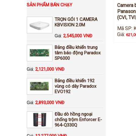
SẢN PHẨM BÁN CHẠY
Camera b
Panasonic
(CVI, TV
TRỌN GÓI 1 CAMERA
KBVISION 2.0M
Mã SP: 
Giá:
621,
Giá:
2,545,000 VNĐ
Bảng điều khiển trung
tâm báo động Paradox
SP6000
Giá:
2,121,000 VNĐ
Bảng điều khiển 192
vùng có dây Paradox
EVO192
Giá:
2,893,000 VNĐ
Đầu dò hồng ngoại
chống trộm Enforcer E-
964-Q330Q
Giá:
12,277,000 VNĐ