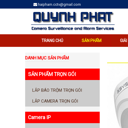
haipham.cctv@gmail.com
TRANG CHỦ
SẢN PHẨM
GIẢ
DANH MỤC SẢN PHẨM
SẢN PHẨM TRỌN GÓI
LẮP BÁO TRỘM TRỌN GÓI
LẮP CAMERA TRỌN GÓI
Camera IP