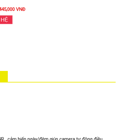
445,000 VNĐ
NR , cảm biến ngày/đêm giúp camera tự động điều