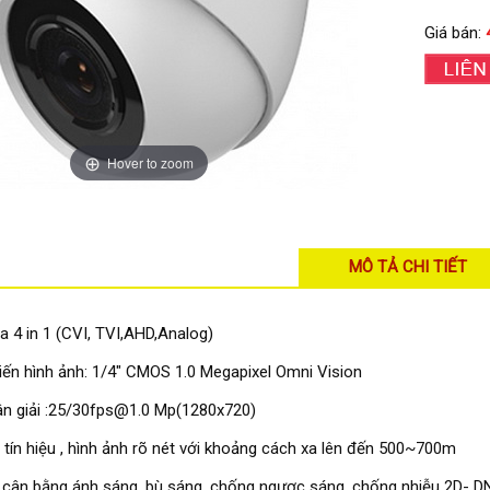
Giá bán:
Hover to zoom
MÔ TẢ CHI TIẾT
 4 in 1 (CVI, TVI,AHD,Analog)
ến hình ảnh: 1/4" CMOS 1.0 Megapixel Omni Vision
n giải :25/30fps@1.0 Mp(1280x720)
 tín hiệu , hình ảnh rõ nét với khoảng cách xa lên đến 500~700m
 cân bằng ánh sáng, bù sáng, chống ngược sáng, chống nhiễu 2D- D