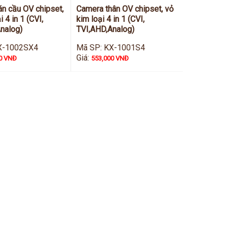
n cầu OV chipset,
Camera thân OV chipset, vỏ
i 4 in 1 (CVI,
kim loại 4 in 1 (CVI,
nalog)
TVI,AHD,Analog)
X-1002SX4
Mã SP: KX-1001S4
Giá:
0 VNĐ
553,000 VNĐ